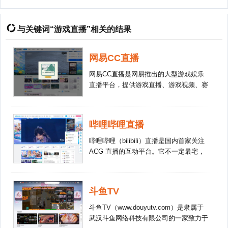
与关键词“游戏直播”相关的结果
网易CC直播
网易CC直播是网易推出的大型游戏娱乐
直播平台，提供游戏直播、游戏视频、赛
事直播、美女直播等。包括梦幻西游、大
话西游、炉石传说、守望先锋、倩女幽
魂、荒野行动、终结者2、决战平安京等
哔哩哔哩直播
游戏直播。
哔哩哔哩（bilibili）直播是国内首家关注
ACG 直播的互动平台。它不一定最宅，
但一定宅得最萌；不一定最污，但是一定
污得最优雅。游戏，手办绘画，Cos 等想
了解二次元的你一定不能错过 bilibili 直
斗鱼TV
播。弹幕，礼物，道具，活动多种玩法，
bilibili 直播让您拉进与小伙伴们之间的距
斗鱼TV（www.douyutv.com）是隶属于
离。
武汉斗鱼网络科技有限公司的一家致力于