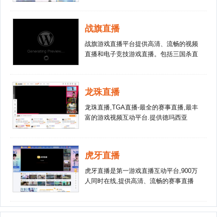
为所有人带来欢乐的弹幕式直播分享网
站，是国内直播分享网站中的佼佼者。斗
鱼TV的前身为生放送直播，于2014年1月
战旗直播
1日起正式更名为斗鱼TV，力图在现有的
基础上稳步提高，做到最好。
战旗游戏直播平台提供高清、流畅的视频
直播和电子竞技游戏直播。包括三国杀直
播、LOL英雄联盟直播、炉石传说直播、
dota2直播等各类热门游戏赛事。战旗直
播为您提供全新的游戏视觉与听觉体验。
龙珠直播
龙珠直播,TGA直播-最全的赛事直播,最丰
富的游戏视频互动平台.提供德玛西亚
杯、LPL、CFPL、SSC、F1天王赛等顶
级赛事的高清、流畅直播,为玩家个人直
播提供全面支持,最快更新上传赛事、解
虎牙直播
说、搞笑、攻略、花絮视频,这里是观看
比赛、选手、解说、美女直播和视频的最
虎牙直播是第一游戏直播互动平台,900万
佳平台
人同时在线,提供高清、流畅的赛事直播
和游戏直播.虎牙包含英雄联盟lol直播、
dota2直播、dnf直播等热门游戏直播以及
msi、ysl等赛事直播