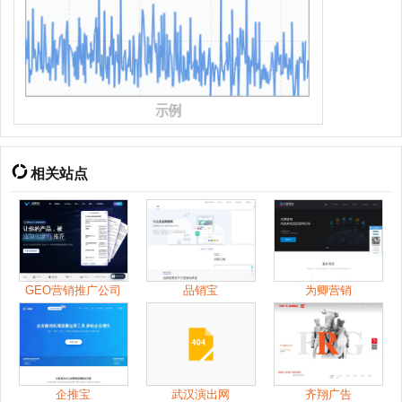
相关站点
GEO营销推广公司
品销宝
为卿营销
企推宝
武汉演出网
齐翔广告