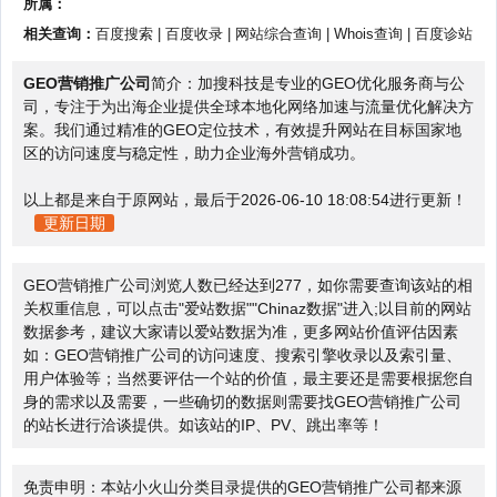
所属：
相关查询：
百度搜索
|
百度收录
|
网站综合查询
|
Whois查询
|
百度诊站
GEO营销推广公司
简介：加搜科技是专业的GEO优化服务商与公
司，专注于为出海企业提供全球本地化网络加速与流量优化解决方
案。我们通过精准的GEO定位技术，有效提升网站在目标国家地
区的访问速度与稳定性，助力企业海外营销成功。
以上都是来自于原网站，最后于2026-06-10 18:08:54进行更新！
更新日期
GEO营销推广公司浏览人数已经达到277，如你需要查询该站的相
关权重信息，可以点击"
爱站数据
""
Chinaz数据
"进入;以目前的网站
数据参考，建议大家请以爱站数据为准，更多网站价值评估因素
如：GEO营销推广公司的访问速度、搜索引擎收录以及索引量、
用户体验等；当然要评估一个站的价值，最主要还是需要根据您自
身的需求以及需要，一些确切的数据则需要找GEO营销推广公司
的站长进行洽谈提供。如该站的IP、PV、跳出率等！
免责申明：本站小火山分类目录提供的GEO营销推广公司都来源