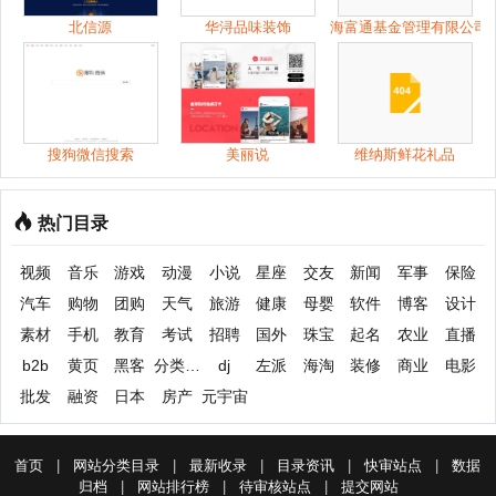
北信源
华浔品味装饰
海富通基金管理有限公司
搜狗微信搜索
美丽说
维纳斯鲜花礼品
热门目录
视频
音乐
游戏
动漫
小说
星座
交友
新闻
军事
保险
汽车
购物
团购
天气
旅游
健康
母婴
软件
博客
设计
素材
手机
教育
考试
招聘
国外
珠宝
起名
农业
直播
b2b
黄页
黑客
分类信息
dj
左派
海淘
装修
商业
电影
批发
融资
日本
房产
元宇宙
首页
|
网站分类目录
|
最新收录
|
目录资讯
|
快审站点
|
数据
归档
|
网站排行榜
|
待审核站点
|
提交网站