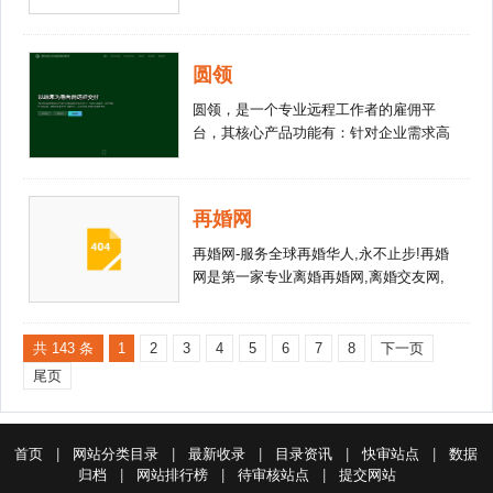
保服务等一体化服务;清道夫环保网也是
环保技术交易,化工废料网, 环保专家问答,
环保学堂,环保百科,环保管家,环保标准法
圆领
规,环保资料下载,环保商城,化工产品,化工
设备以及环保商城为核心而 搭建的一个
圆领，是一个专业远程工作者的雇佣平
集信息发布,技术交易,环保化工资源下载,
台，其核心产品功能有：针对企业需求高
学术交流,技术交流,设备产品销售为一体
效推荐优质人才，打破地理时间限制，优
的多功能网络综合服务平台.
质人才，远程租用。快速使用合适的服务
来满足企业的需求，平台有效地保障工作
再婚网
者和企业双方的权益。 完善的平台体系
让优秀的人变得更优秀，让远程工作者发
再婚网-服务全球再婚华人,永不止步!再婚
声并找到具有归属感和成长的环境，获得
网是第一家专业离婚再婚网,离婚交友网,
更多权益和收入。 圆领是上海尉合信息
高端再婚服务,涉外征婚，国际婚姻，离
技术有限公司旗下的软件，有APP端和
异征婚交友网 离婚男女征婚 再婚网 中年
PC端，通过构建集平台、工作台、社区
离婚征婚网,离异交友网，离婚征婚网,再
共 143 条
1
2
3
4
5
6
7
8
下一页
为一体的多元化市场网络而形成的专业远
婚网APP下载...
尾页
程工作者雇佣平台。
首页
|
网站分类目录
|
最新收录
|
目录资讯
|
快审站点
|
数据
归档
|
网站排行榜
|
待审核站点
|
提交网站