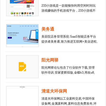
233小游戏是一款能愉快利用空闲时间玩
游戏赚钱的手机游戏平台，233小游戏不
仅免费提供各种手机小游戏下载，玩家还
能通过做任务，游戏竞技中赚到钱，实现
玩游戏赚钱的目的。
美务通
美容院店务管理系统:SaaS智能店务平台
提供者美务通,致力推进互联网+美业进程,
提供专业高效的数字化美容院管理软件产
品,如美容院收银系统,美容店会员管理系
统,美容连锁店管理系统\"
阳光网驿
阳光网驿论坛包含了行业软件下载,管理
软件培训,管家婆辉煌版,金蝶k3,用友u8,
速达5000,思讯写狗,极通破解,瑞友4,二次
开发,金和OA,CRM应用,通达补丁,泛微教
程,商超pos,任我行分销,网站源码,阳光网
清道夫环保网
驿,阳光网,中小企业信息化,IT连锁,it服务
连锁,软件培训学院,IT软件商城,阳光网译,
清道夫环保网以工业废料交易,中国环保
驿通软件
设备网,金属废料网,废料信息免费发布,环