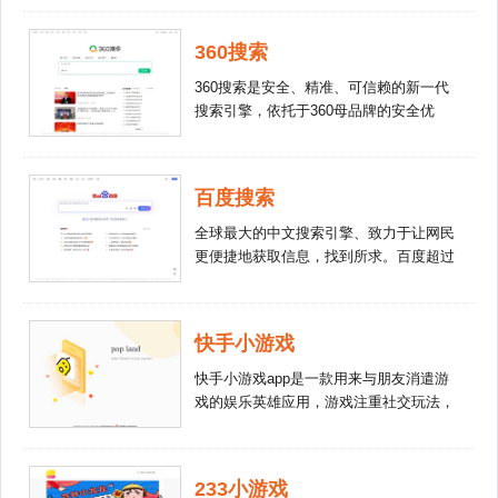
2019年8月1日，字节跳动通过“字节跳动
招聘”公众号首次公开了布局搜索引擎的
360搜索
动作。文章提到，字节跳动已建立搜索部
门，搜索团队正在全力打造出一个理想的
360搜索是安全、精准、可信赖的新一代
搜索中台架构。而该搜索引擎是今日头
搜索引擎，依托于360母品牌的安全优
条、抖音、西瓜、火山、懂车帝等多款
势，全面拦截各类钓鱼欺诈等恶意网站，
App的“幕后支持者”。该项目已运作上万
提供更放心的搜索服务。 360搜索 so靠
台机器。
谱。
百度搜索
全球最大的中文搜索引擎、致力于让网民
更便捷地获取信息，找到所求。百度超过
千亿的中文网页数据库，可以瞬间找到相
关的搜索结果。
快手小游戏
快手小游戏app是一款用来与朋友消遣游
戏的娱乐英雄应用，游戏注重社交玩法，
需要两个朋友一起进行，一个眼神，一个
动作，一键快手小游戏，开开心心，超
Happy!
233小游戏