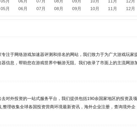
E
于网络游戏加速器评测和排名的网站，我们致力于为广大游戏玩家提
息，帮助您在游戏世界中畅游无阻。我们收录了市面上的主流网游加
，为玩家们提供最实用的参考。
投资的一站式服务平台，我们提供包括190余国家地区的投资及项
收集全球各国投资营商环境最新资讯，海外企业注册，查询境外企
助力中国企业走出去。
游戏下载平台，为您提供最新、热门的游戏资源。高速下载，安全可
限乐趣，探索游戏世界的精彩，关注问223手游网，开始您的游戏