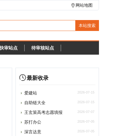
网站地图
待审核站点
最新收录
爱建站
2026-07-15
自助链大全
2026-07-15
王玄策高考志愿填报
2026-07-07
苏打办公
2026-07-05
深言达意
2026-07-05
光速写作
2026-07-05