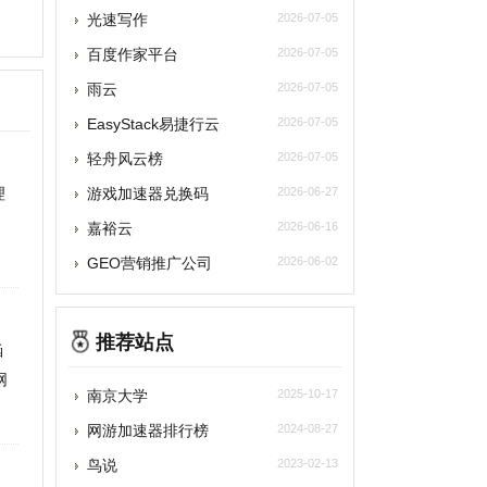
百度作家平台
2026-07-05
雨云
2026-07-05
asyStack易捷行云
2026-07-05
轻舟风云榜
2026-07-05
游戏加速器兑换码
2026-06-27
嘉裕云
2026-06-16
GEO营销推广公司
2026-06-02
推荐站点
南京大学
2025-10-17
网游加速器排行榜
2024-08-27
鸟说
2023-02-13
中国奥委会
2022-04-01
小米应用商店
2022-03-29
华为
2022-03-28