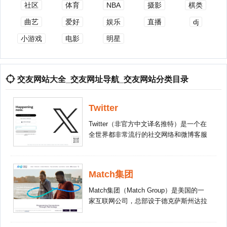
社区
体育
NBA
摄影
棋类
曲艺
爱好
娱乐
直播
dj
小游戏
电影
明星
交友网站大全_交友网址导航_交友网站分类目录
Twitter
Twitter（非官方中文译名推特）是一个在
全世界都非常流行的社交网络和微博客服
务网站。它运用无线网络、有限网络和通
信技术，实现即时通讯。用户不仅可以通
过Twitter把自己的最新动态和想法发动给
Match集团
个人，还可以发动到个性化网站群。
Match集团（Match Group）是美国的一
家互联网公司，总部设于德克萨斯州达拉
斯，旗下拥有几个在线约会网站和应用，
包括Match.com、OkCupid、Tinder，于