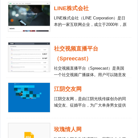
2015年在纳斯达克上市（NASDAQ:
LINE株式会社
MTCH）。
LINE株式会社（LINE Corporation）是日
本的一家互联网企业，成立于2000年，原
名NHN日本公司，是韩国NAVER株式会
社的子公司。LINE株式会社主要运营即时
通讯软件“LINE”、日本门户网站Livedoor
社交视频直播平台
等互联网服务。
（Spreecast）
社交视频直播平台（Spreecast）是美国
一个社交视频广播媒体。用户可以随意发
起公开或私下的视频交流，一次最多可以
有4人参与交流和讨论，同时，可允许数
江阴交友网
百名用户进行实时观看。
江阴交友网，是由江阴光线传媒创办的同
城交友、征婚平台，为广大单身男女提供
交友互动平台。联系方式：客服QQ：
8461045
玫瑰情人网