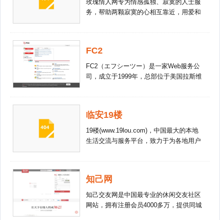
玫瑰情人网专为情感孤独、寂寞的人士服
务，帮助两颗寂寞的心相互靠近，用爱和
帮助温暖彼此，享受幸福。玫瑰情人网提
供情人交友，同城交友，同城约会，同城
情人网。免费注册，拒绝色情！
FC2
FC2（エフシーツー）是一家Web服务公
司，成立于1999年，总部位于美国拉斯维
加斯，由日本人高桥理洋，主要经营日语
业务，也有其他语种服务。FC2提供免费
或收费的Web服务，包括域名、博客、视
临安19楼
频、BBS、在线聊天、访问分析、SNS等
服务。
19楼(www.19lou.com)，中国最大的本地
生活交流与服务平台，致力于为各地用户
提供便捷的生活交流空间和体贴的本地生
活服务。从2006年起，相继在杭州、台
州、嘉兴、宁波、重庆、福州、上海、苏
知己网
州等20多座城市，成功发展了活跃的本地
生活社区，影响一亿多用户。 19楼已经
知己交友网是中国最专业的休闲交友社区
成为全国覆盖最广、渗透最深的城市社区
网站，拥有注册会员4000多万，提供同城
网站。19楼的核心用户群是18到45岁间的
交友、网络交友、同城约会、婚恋、游