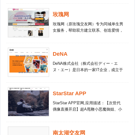
城市女性，她们爱生活、爱分享，在恋
戏、活动等服务，利用独特的系统配对及
爱、结婚、育儿、装修等方面，与同城网
网络即时聊天技术，让你轻松、快捷地找
玫瑰网
友热烈讨论，贡献知识，分享经验，相互
到知己好友
帮助。她们热衷参加各种线上线下活动。
玫瑰网（原玫瑰交友网）专为同城单生男
19楼已经成为她们生活中不可或缺的部
女服务，帮助双方建立联系、创造爱情，
分。在为用户提供恋爱、结婚、育儿、装
用爱和帮助温暖彼此，享受幸福。玫瑰网
修等领域个性化服务的同时，19楼致力于
提供同城交友，同城约会。免费注册，拒
为商家提供线上线下无缝融合的互动营销
绝色情！
解决方案，建立了独特的社会化营销商业
DeNA
模式。19楼爱情幸运号、结婚采购大会、
DeNA株式会社（株式会社ディー・エ
亲子嘉年华、家博会等O2O服务，为用户
ヌ・エー）是日本的一家IT企业，成立于
和客户所钟爱。同时，一个将社交、本地
1999年，总部位于东京都涩谷区，经营业
及移动等功能紧密融合，由19楼自主研发
务包括社交游戏、电子商务、互联网等，
的社会化信息服务平台也日趋成熟，成为
旗下拥有社交游戏平台Mobage梦宝谷。
19楼快速发展的引擎。在19楼，你可以随
StarStar APP
时和志趣相投的网友讨论恋爱、结婚、育
StarStar APP官网,应用描述：【次世代
儿、装修等生活话题，并获得真诚的帮
偶像直播开启】超A甩鞭小恶魔御姐、小
助。这里是你的网上城市家园。
拳拳捶你胸口的蠢萌萝莉、我的黑卡随便
刷的霸道总裁男友、偶尔翘班偷懒的人工
智障、pia戏语c在线精分的cv大触、宅舞
南太湖交友网
爱豆小姐姐……没有烂大街的女仆装“伪