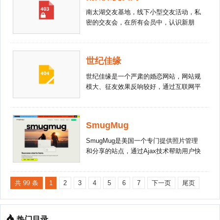
二次元”主播，100%的二次元Vtuber在这
南太湖交友基地，线下小型交友活动，私
里！超精美的礼物，超刺激的活动，更多
密的交友会，在所有会员中，认识新朋
超有趣的玩法，目不暇接了吗。【一大波
友，挑选合适的年龄，职业，收入等各方
同好正在赶来】时下最热番剧、你最爱的
面条件比较匹配的男生和女生进行约会。
古风歌曲、最甜的cp狗粮、鬼畜玩梗真
世纪佳缘
香、新番or冷门、神仙coser、壁纸美
图……无数同好们在这里等你哟~车门已
世纪佳缘是一个严肃的婚恋网站，网站规
焊死，我们秋名山见！【哔！正在前往你
模大、征友效果反响较好，通过互联网平
的星球】绊爱、白上吹雪、鬼灭之刃、刀
台和线下会员见面活动为中国大陆、香
剑神域、五等分新娘、魔道祖师、 我的
港、澳门、台湾及世界其它国家和地区的
英雄学院、辉夜大小姐……你最爱的这里
单身人士提供严肃婚恋交友服务。2011年
都有~还可以创建你的专属星球，集结与
SmugMug
5月11日晚，世纪佳缘登陆美国纳斯达克
你有相同信仰的人，一起守护二次元吧！
全球精选市场，在美成功上市。
SmugMug是美国一个专门提供照片管理
【最重要的】不乱删帖，不乱封号！不乱
和分享的站点，通过Ajax技术帮助用户快
删帖，不乱封号！不乱删帖，不乱封号！
捷、高效地上传和分享照片，并使用Tags
重要的事情说三遍~记得下载，么么哒
标签来帮助您查找感兴趣的主题，同时
（笔芯）
RSS可以把新照片第一时间进行分享。在
共 99 条
1
2
3
4
5
6
7
下一页
尾页
SmugMug，用户可以随意浏览到高清图
片，整个网站无广告，且无空间限制。
热门目录