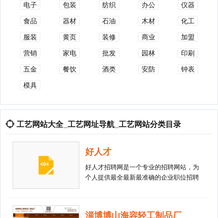
电子
包装
纺织
办公
仪器
食品
器材
石油
木材
化工
服装
黄页
装修
商业
加盟
营销
家电
批发
园林
印刷
五金
餐饮
酒类
安防
钟表
模具
工艺网站大全_工艺网址导航_工艺网站分类目录
好人才
好人才招聘网是一个专业的招聘网站，为
个人提供最全最新最准确的企业职位招聘
信息，为企业提供人才招聘、猎头、培
训、测评和人事外包在内的全方位的人力
资源服务，帮助个人求职者与企业搭建最
淄博博山海容轻工制品厂