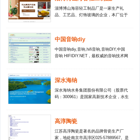
佳的人才招募和人才培养渠道。
淄博博山海容轻工制品厂是一家生产礼
品、工艺品、灯饰玻璃的企业，本厂位于
山东省淄博市博山区域城镇柳域路南，生
产吹制玻璃灯饰配件，主要做捷克，欧
美，及德国的大型玻璃吊灯配件，也可配
中国音响diy
合客户做整体设计生产到安装一体化的服
务。各种吹制玻璃软装配饰，以及各种琉
中国音响diy,音响,hifi音响,音响DIY,中国
璃艺术品，吹制玻璃台灯。可以来图定
音响 HIFIDIY.NET，最权威的音响技术网
做，我们有的设计师可以配合客户一起来
络平台，这里有最全面的音响行业资讯，
设计产品，以便达到好的效果。本着“客
专家观点，访谈，音响diy知识与配件，
户为先，诚信至上”的原则，与多家企业
音响创意与改装，评测等。
深水海纳
建立了长期的合作关系。热诚欢迎各界朋
友前来参观、考察、洽谈业务。
深水海纳水务集团股份有限公司（股票代
码：300961）是国家高新技术企业，水生
态环境领域创新型综合服务商，深圳知名
品牌，2020深圳500强企业。 深水海纳聚
焦工业污水处理和优质供水等环保水务业
高淳陶瓷
务，以投资运营、委托运营和工程建设等
方式，为化工、医药、农药、纺织、印
江苏高淳陶瓷是著名的品牌骨瓷生产厂
染、食品加工等行业提供高浓度、难降解
家，地处南京市高淳区025-57889567。是