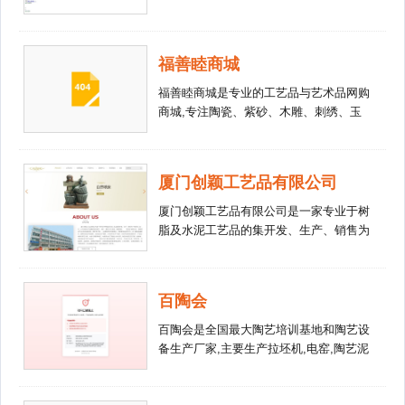
工业污水处理服务，为市政用户、大型景
国家出口免验企业，工业旅游示范点。专
区、特色小镇等提供优质供水服务。 深
业生产骨瓷餐具、茶具、盖杯、陶瓷酒
水海纳以成为“中国水生态环境智慧治理
瓶、骨质瓷茶具、陶瓷餐具品牌、陶瓷酒
福善睦商城
领域领导者”为愿景，以“守卫碧水蓝天，
瓶定制、陶瓷茶具批发。
共建美丽中国”为使命，努力为中国生态
福善睦商城是专业的工艺品与艺术品网购
文明建设贡献自己的力量。
商城,专注陶瓷、紫砂、木雕、刺绣、玉
石等传统工艺品以及国画、书法、油画等
纸画艺术品,致力于打造专业的手工艺品
和艺术品在线导购网站!
厦门创颖工艺品有限公司
厦门创颖工艺品有限公司是一家专业于树
脂及水泥工艺品的集开发、生产、销售为
一体的出口企业，公司总部位于温馨的海
滨城市 — 厦门，毗邻 324 国道，交通便
捷。
百陶会
百陶会是全国最大陶艺培训基地和陶艺设
备生产厂家,主要生产拉坯机,电窑,陶艺泥
料,釉料,彩绘料,陶艺工具等,联系电话400-
079-8189