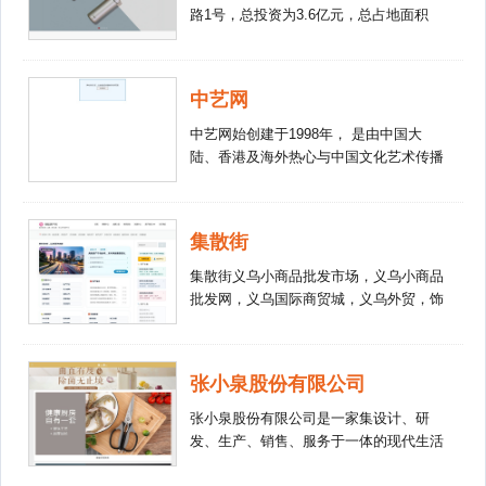
端刀具制造企业——金辉刀剪。金辉作
路1号，总投资为3.6亿元，总占地面积
用户，欢迎各位朋友前来咨询洽谈！真诚
为“出口免验企业”，累计生产超50亿把刀
130余亩，被评为“南通市认证的园林式单
期待与您合作！
具，产品畅销全球48国。新一代王麻子在
位”，江苏省高新技术企业，江苏省亲生
传承非遗锻造工艺的同时，融入了金辉当
物纳米涂层工程技术研究中心；江苏那美
代领先的制刀技术。未来，新一代王麻子
中艺网
实业有限公司位于江苏省建湖县高新区那
将继续传承百年文化以弘国粹，再创百年
美路1号，总投资1.5亿元，占地面积180
中艺网始创建于1998年， 是由中国大
厨刀专家辉煌，谱写时代新篇章。
亩，是一所现代化的花园式工厂，被评为
陆、香港及海外热心与中国文化艺术传播
江苏省高新技术企业。 随着公司的不断
的法人组织及著名收藏家(其中：香港天
发展壮大，希诺已形成一套科学完善的现
民楼基金会、香港徐展堂艺术馆、香港北
代化管理组织架构和体系，目前包含有：
海集团、加拿大华人等)共同出资兴建。
集散街
希诺股份有限公司、江苏那美实业有限公
司、江苏恒尚包装科技有限公司、希诺销
集散街义乌小商品批发市场，义乌小商品
售有限公司、上海希诺电子商务有限公
批发网，义乌国际商贸城，义乌外贸，饰
司、熊家社商业管理有限公司、三郎科技
品，工艺品，礼品，玩具，五金，化妆
有限公司等多家公司。 两座生产基地和3
品，办公文具，电子电器，服装针织，包
个研发中心，共有员工1500余人。
装，家居用品批发市场。
张小泉股份有限公司
张小泉股份有限公司是一家集设计、研
发、生产、销售、服务于一体的现代生活
五金用品企业，张小泉品牌始创于明崇祯