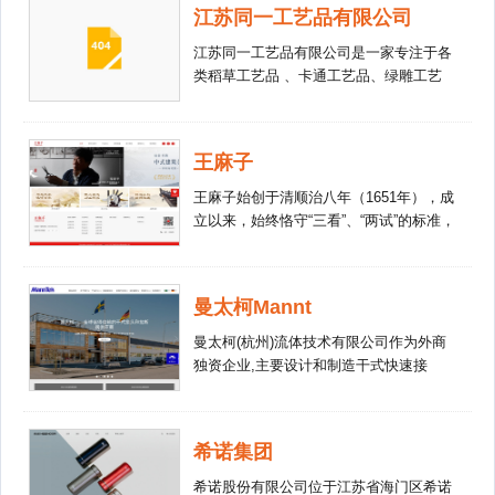
江苏同一工艺品有限公司
江苏同一工艺品有限公司是一家专注于各
类稻草工艺品 、卡通工艺品、绿雕工艺
品、轮胎工艺品 、及仿真绿植墙、仿真
花树设计与制作的综合性企业，承接风景
区、旅游景点、花海山庄、农家乐、儿童
王麻子
乐园、特色小镇等场所的主题点缀，景观
小品穿插，局部亮化等一些人工布景项
王麻子始创于清顺治八年（1651年），成
目。公司拥有设计理念，制作团队，工
立以来，始终恪守“三看”、“两试”的标准，
艺，打造新颖的造型，赢得了客户的青睐
300余载衷心未改，以匠心浇筑品质，享
与信任。 公司拥有设计水平和***的后期
誉海内外，成为了众多家庭厨房必选刀具
服务。至今已完成多个稻草艺术景观工程
和优质生活的象征，同时也铸就了国人心
曼太柯Mannt
设计，稻草艺术节策划制作。公司秉承与
中的百年厨刀专家美誉。 以技艺承文
时俱进、因地制宜的设计理念。把不同地
化，以文化领万世风骚。“王麻子”集“中华
曼太柯(杭州)流体技术有限公司作为外商
域、民族风格进行有机融合，巧妙处理用
老字号”及“国家级非物质文化遗产”、“中国
独资企业,主要设计和制造干式快速接
稻草与艺术的结合，给游客更多的视觉震
十大最具历史文化价值品牌”、“中国著名
头、低温拉断阀、紧急拉断阀、化学品软
撼。 为满足客户需求，我们所有的产品
品牌”等众多声誉为一身，深受历代人们
管、橡胶膨胀节、橡胶补偿器。
都可以自由定制，您提供设计图纸，或者
喜爱及党和国家领导人重视，毛主席曾二
您提出想法，由我们免费提供设计图，并
希诺集团
次表态说“王麻子，一万年也不要搞掉”。
邮寄样板，直至您满意为止。 开拓、创
2020年，“王麻子”正式联姻享誉世界的高
希诺股份有限公司位于江苏省海门区希诺
新，立足市场求发展；***、，用心服务为