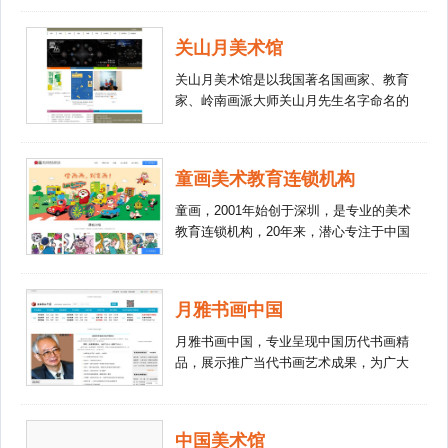
宝问路、展示珍藏的新窗口，为专业美术
中国第一个以个人名字命名的国家级美术
创作者推出佳作、展现风格、进行市场交
馆。何香凝美术馆建筑面积5000余平方
关山月美术馆
流的好平台；成为广大美术爱好者开阔眼
米，主体采用灰、白两色调，典雅庄重。
界、提高审美素质的大空间。从而弘扬民
建筑风格极简朴素，于浓郁的传统文化氛
关山月美术馆是以我国著名国画家、教育
族文化、提高国民美育素质、促进国际艺
围中体现着现代感，更体现着何香凝先生
家、岭南画派大师关山月先生名字命名的
术交流、推动中国美术事业发展。 欢迎
一生的品格。美术馆建筑共三层，设有主
政府全额拨款的国家公益性文化事业机
关怀中国美学、关心中国艺术的有识之
展厅、副展厅、咨询厅、贵宾厅、多功能
构，以收藏和研究关山月及其所处的20世
士，常来潍坊市鲁鸢美术馆—诚信画廊看
报告厅、藏品库、画室、美术培训中心、
纪中国美术作品为特色，具备国家美术馆
看!地址： 潍坊市胜利东街怡和·星国际一
童画美术教育连锁机构
裱画间以及咖啡厅、书店等配套设施。何
的各项功能；1995年元月奠基，1997年6
层 客服： 0536－2108598 传真： 0536
香凝美术馆以收藏、陈列和研究何香凝先
月25日香港回归前夕落成开馆。位于深圳
童画，2001年始创于深圳，是专业的美术
－8662598 手机： 13325258598 建行帐
生的艺术创作及艺术文献资料为基本宗
市福田中心区，北依风景秀丽的莲花山，
教育连锁机构，20年来，潜心专注于中国
号： 4367 4222 0003 4991 880 工行卡号
旨；并以策划、展示、收藏、研究优秀的
南临市政广场，环境优美，交通便利，建
少儿美术教学与研究，现开办多家直营教
6222 08160 7000 675049 收款人： 戴曰
海外华人艺术、女性艺术、年轻艺术家的
筑造型独特，色彩古朴典雅，与深圳音乐
育基地，全球连锁教育基地遍布于深圳、
礼 电子邮件： wfluyuan@126.com
创作，整理和保存相关的艺术史文献资料
厅、中心图书馆、少年宫和深圳广播电视
北京、上海、杭州等城市。 童画在教学
luyuan@luyuan.cc
等作为主要学术工作；注重交流、介绍和
月雅书画中国
中心等大型文化设施共同构成深圳靓丽的
中以孩子为核心，以4大阶段“进阶性教学
推广中外当代艺术。建馆以来，何香凝美
文化景观。关山月先生生前非常关心深圳
体系”为基石，科学满足3-18岁青少年儿童
月雅书画中国，专业呈现中国历代书画精
术馆作为何香凝艺术和当代艺术的传播与
的美术事业，把813件自己各个历史时期
各阶段艺术学习成长需求，帮助青少年儿
品，展示推广当代书画艺术成果，为广大
推广的公共艺术机构，创立了以“何香凝
的代表作品及其生活、艺术和教育实践的
童形成正确的艺术升级学习过程，逐步培
艺术爱好者搭建学习交流平台，让世界领
艺术陈列”、“深圳国际当代雕塑展”、“何香
系统资料全部捐赠给深圳人民。深圳市人
养艺术才能。同时通过广阔的艺术平台，
略中国艺术魅力。
凝美术馆学术论坛”、“何香凝美术馆学术
民政府高度赞扬关老的无私奉献精神，斥
以IDA国际学院、海内外艺术游学、艺术
讲座”、“全国美术院校油画专业应届毕业
资6700万元兴建了关山月美术馆，以永久
中国美术馆
画展、艺术公益等平台和活动，让在机构