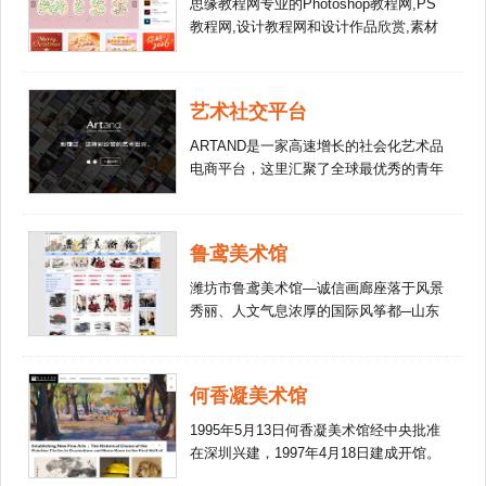
思缘教程网专业的Photoshop教程网,PS
教程网,设计教程网和设计作品欣赏,素材
栏目包含PS笔刷,滤镜,动作,形状,插件等
PS素材,打造国内最优秀的免费PS素材和
PS教程网站。
艺术社交平台
ARTAND是一家高速增长的社会化艺术品
电商平台，这里汇聚了全球最优秀的青年
艺术家和最具收藏价值的原创艺术作品。
每一位艺术爱好者都能借助我们的艺术品
发现社区和交易平台买到称心如意的艺术
鲁鸢美术馆
品，享受艺术品投资和收藏的乐趣。
潍坊市鲁鸢美术馆—诚信画廊座落于风景
秀丽、人文气息浓厚的国际风筝都─山东
省潍坊市，位居市府综合大楼西邻的怡和
·星国际一层，面积800平方米。 潍坊市鲁
鸢美术馆—诚信画廊是按照多功能目标规
何香凝美术馆
划成立的当代型美术馆，其主要功能是收
藏交流美术精品；承接举办美术展览；开
1995年5月13日何香凝美术馆经中央批准
展高层次学术研究；普及国民审美教育。
在深圳兴建，1997年4月18日建成开馆。
要达到的目标是使该馆成为中外收藏家寻
时任中共中央总书记江泽民题写馆名。为