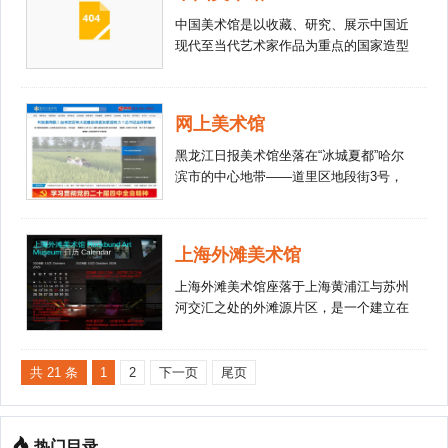
生优秀作品展”等为核心的学术品牌。并
珍藏其作品，供世人研究和鉴赏。关山月
学习的孩子可以到美国、德国、意大利、
中国美术馆是以收藏、研究、展示中国近
于2005年成立了以整合海内外当代艺术资
美术馆以收藏和研究关山月先生的艺术为
加拿大等海外研学基地进行艺术研学与艺
现代至当代艺术家作品为重点的国家造型
源，推动中国当代艺术与国际接轨
特色，同时兼备国家美术馆收藏、研究、
术交流，带领孩子开拓艺术视野，帮助孩
艺术博物馆，1958年开始兴建，1963年
的“OCT当代艺术中心”。为推动何香凝艺
展示、教育、推广、服务等各项功能。建
子完成艺术梦想，养成优质人格。
由毛泽东主席题写“中国美术馆”馆额并正
术、中国当代艺术和中外艺术的交流与发
馆以来，根据自身特点和美术馆发展的长
式开放，是新中国成立以后的国家文化标
展，何香凝美术馆以积极而主动的姿态活
远目标，确立了“以关山月艺术研究为核
网上美术馆
志性建筑。主体大楼为仿古阁楼式，黄色
跃在中国改革开放的前沿特区。经过十余
心，兼顾20世纪中国美术及当代艺术研
琉璃瓦大屋顶，四周廊榭围绕，具有鲜明
年不懈的努力，已在中国艺术界、学术界
黑龙江日报美术馆坐落在“冰城夏都”哈尔
究”的学术定位，举办了“人文关怀——关
的民族建筑风格。主楼建筑面积18000多
和社会上产生了较强的影响力，形成了当
滨市的中心地带——道里区地段街3号，
山月人物画作品专题展”、“激情岁月——
平方米 ，一至五层楼共有17个展览厅，
代性、学术性和知识型美术馆的形象，并
隶属于黑龙江日报报业集团，2007年12月
毛泽东诗意和革命圣地作品专题展”、“建
展览总面积8300平方米；1995年新建现
逐渐将其影响力辐射至国际。 地址：中
6日开馆，占地面积1800平方米，展览面
设新中国——20世纪50-60年代中期中国
代化藏品库，面积4100平方米。 中国
国深圳南山区华侨城 邮编：518053 电
积1300平方米，是黑龙江省为数不多的美
画专题展”等一系列学术专题展览，并出
上海外滩美术馆
美术馆现收藏各类美术作品10万余件，以
话：0755-26604540 26918118
术馆中面积最大的。黑龙江日报美术馆设
版了一系列的学术研究成果。同时，为响
19世纪末至今中国艺术名家和各时期代表
26605299(F) http://www.hxnart.com 邮
施齐全，功能完备，环境高雅，可举办小
应深圳市人民政府打造“设计之都”的战略
上海外滩美术馆座落于上海黄浦江与苏州
作品为主，构成中国现代以来的美术发展
编：hxn@hxnart.com
型会议。美术馆免费开放，观众在欣赏艺
部署，自2003年起，将“当代设计艺术研
河交汇之处的外滩源片区，是一个建立在
序列，兼有部分古代书画和外国艺术作
术作品的同时，还可休闲会友，品茗交
究”常设为美术馆的另一项重要学术课
历史文化遗产之上，服务于当代艺术的推
品，同时也包括丰富的民间美术作品。藏
流。 黑龙江日报美术馆依托黑龙江日报
题，以展览和论坛相结合的方式，为加强
广与交流的国际平台。 美术馆以“人文的
品中有任伯年、吴昌硕、黄宾虹、齐白
报业集团“十报四刊三网”的媒体优势，不
国内外平面设计界的交流与合作做出了突
关照、艺术的推广”为使命，致力于当代
共 21 条
1
2
下一页
尾页
石、徐悲鸿、刘海粟、蒋兆和、司徒乔、
仅拥有一流的展览平台，还拥有强大的策
出贡献。关山月美术馆占地8000平方米，
视觉艺术的研究、交流与推广，并通过丰
李可染、吴作人、叶浅予、董希文、罗工
划包装、宣传推介平台，凭借独特优势在
建筑面积15100平方米，拥有8个室内标准
富多样的展览和教育活动，促进有关文化
柳、吴冠中等艺术大家的作品； 1999
业界声名鹊起。截至2009年5月，已举办
展厅、一个中央圆形大厅和一个户外雕塑
和社会议题的讨论，为社区民众提供优质
年，德国收藏家路德维希夫妇捐赠外国美
热门目录