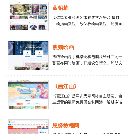
的平台;ARTLINKART是为艺术学术研
蓝铅笔
究、艺术品投资。
蓝铅笔专业绘画艺术在线学习平台,提供
手绘插画教程、数位板绘画教程、动漫画
设计培训、插画培训、原画入门培训,快
速入门,零基础也能轻松学画画！
熊猫绘画
熊猫绘画是手机指绘和电脑板绘可在同一
张画布同时绘画，打通设备壁垒。和朋友
一起边聊边画，手指与画笔的切磋，迸发
更多有趣的创作。拿起手机就可以和坐在
电脑前的小伙伴一起在一张画布上快乐摸
《画江山》
鱼创作吧！
《画江山》是深圳天穹网络自主研发、自
主运营的最新免费回合制网游，通过诙谐
幽默的剧情表现形式，将玩家带入轻松愉
悦的游戏世界。游戏以真正轻松、绿色游
戏为最基本设计原则，画面清新，人物可
思缘教程网
爱，宠物超萌，快乐免费，轻松享受游戏
乐趣 ,画江山官方论坛