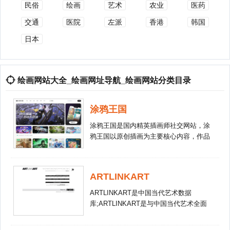
民俗
绘画
艺术
农业
医药
交通
医院
左派
香港
韩国
日本
绘画网站大全_绘画网址导航_绘画网站分类目录
涂鸦王国
涂鸦王国是国内精英插画师社交网站，涂
鸦王国以原创插画为主要核心内容，作品
风格多样，涉及使用行业广泛。涂鸦王国
在业内拥有良好的口碑与权威，以众多优
质精美原创作品而闻名中国，从而吸引众
ARTLINKART
多国内知名插画家漫画家在此聚集！
ARTLINKART是中国当代艺术数据
库;ARTLINKART是与中国当代艺术全面
同步的中英文网站;ARTLINKART是更客
观、更准确地展示中国当代艺术发展全貌