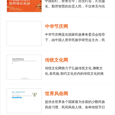
中国彩灯，饮誉古今；自贡灯会，久负盛
流学术和学会工作现状通报的网络平台。
名。勤劳智慧的自贡人民，不仅将无与伦
比的井盐技术奉献给了世界，而且将美仑
美奂的彩灯工艺贡献给了人类。在千百年
来广布年节灯会的神州大地上，自贡灯会
中华节庆网
脱颖而出，荟萃了中国灯文化的风采，赢
得了“天下第一灯”的美称，使这座全国历
中华节庆网是在国家民族事务委员会指导
史文化名城，以“千年盐都”、“恐龙之
下，由中国人类学民族学研究会主办，民
乡”、“南国灯城”名播四海。自贡地区的年
族节庆专业委员会承办的中国节庆领域最
节灯会有着悠久的历史和鲜明的特色。这
具权威性、专业性、学术性的门户网站，
里自唐以降便有新年燃灯的习俗，延至清
也是一个可供业内专家、地方节庆组织、
传统文化网
代即有“狮灯场市”、“灯竿节”；到二十世纪
专业媒体、会展机构使用的交流平台，通
初，又渐形成节日的提灯会，更有放天
过资源输出、节庆文库共享、节庆信息数
传统文化网致力于弘扬传统文化,佛教文
灯、舞龙灯、戏狮灯、闹花灯等活动。从
据库、节庆产业研究、专家调研分析、节
化,各民族,朝代文化在内的传统文化的推
而发展为集地区民风民俗之大成的会节声
庆活动推介、节庆合作交流、咨询策划等
广和传播,学习和了解传统文化就上-中国
闻海内。
主要手段，实现中国节庆产业的网络整
传统文化网
合，为理论界与节庆从业者之间搭建一座
世界风俗网
桥梁。中华节庆网秉承“搭建民族节庆交
流平台，推动民族文化传承与保护，促进
提供全世界各个国家最为全面的少数民族
地区形象提升和经济繁荣”的宗旨，设置
风俗习惯、民间风俗人情、各种传统节日
有专委会专区、节庆资讯、节庆研究、专
习俗及各地风俗禁忌、奇风异俗，探秘世