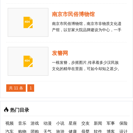
家智库、节庆库、节庆旅游、节庆城市、
界奇闻怪事，让我们一起探索世界，了解
节庆产业、理事会等主要栏目，致力于促
世界···
进我国民族节庆产业的持续、快速、良性
南京市民俗博物馆
发展。
南京市民俗博物馆，南京市非物质文化遗
产馆，以甘家大院品牌建设为中心，一手
抓文化事业，一手抓文化产业，把南京市
民俗博物馆建设成为非遗保护基地、对外
文化交流基地，成为在全国具有一定影
发簪网
响、独具特色的民俗、非遗\\\'双博馆。
一根发簪，步摇图片,传承着多少汉民族
文化的精华在里面，可如今却知之甚少。
步摇与发簪：是古代用于盘发的工具。本
站主题是“发簪”主要讲解古装发型发簪盘
发以及发簪的制
共 11 条
1
热门目录
视频
音乐
游戏
动漫
小说
星座
交友
新闻
军事
保险
汽车
购物
团购
天气
旅游
健康
母婴
软件
博客
设计