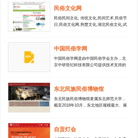
公园.深圳锦绣中华发展有限公司是香港
民俗文化网
中旅集团和华侨城集团合资兴办的大型文
化旅游企业.锦绣中华微缩景区占地 30 万
民俗民间文化, 传统文化,民间艺术,民俗节
平方米，是中国五千年历史文化和九百六
日,民俗文化网,荆楚文化,湖北民俗文化,武
十万平方公里锦绣河山的荟萃和缩影，也
当文化,汉水文化,秦巴文化,房陵文化,十堰
是目前世界上面积最大的实景微缩景区;
民俗文化网,武术文化,民俗词典,民俗风情,
中国民俗文化村占地 20 多万平方米，是
民俗学会,民歌,民俗旅游,十堰新闻门户,
中国民俗学网
中国第一个荟萃各民族民间艺术、民俗风
鄂西北民俗文化网,荆楚门户,湖北民俗, 医
情和民居建筑于一园的大型文化旅游景
药文化,文艺演出,民歌擂台, 民间戏曲,民
中国民俗学网是由中国民俗学会主办，北
区，内含 22 个民族的 25 个村寨，均按 1
俗摄影,民间谚语,民间故事,民间音乐,民俗
京中研世纪科技有限公司提供技术支持的
： 1 的比例建成。
新闻,民俗常识,十堰市,武当山,东风公司,
中国民俗学会官方网站，秉承“团结全国
丹江口市,房县,神农架
广大民俗学工作者，调查、搜集、整理、
研究我国各民族的民俗文化现象，组织开
东北民族民俗博物馆
展学术交流，搜集发布学术信息，促进学
术发展”的基本宗旨，已成为学会全体会
东北民族民俗博物馆隶属东北师范大学，
员共同的网络家园。中国民俗学网设置有
截至2018年10月，东北地区规模最大、展
民俗学论坛、民俗学博客、民俗学高校论
示东北古代及近现代民族民俗最全面的综
坛、民俗学考研、中国民俗学微博等功能
合性博物馆。东北民族民俗博物馆的展览
性站点，为广大的民俗学、民间文艺学、
内容包括东北古代民族民俗、东北近现代
自贡灯会
中国少数民族文学以及相关平行学科的专
民族民俗、东北地区代表性行业作坊及专
家、学者和学生提供了一个相互沟通、交
题展览。