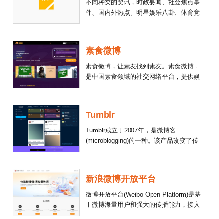
不同种类的资讯，时政要闻、社会焦点事
件、国内外热点、明星娱乐八卦、体育竞
技、生活便利信息，层层有爆点，无处不
惊喜！
素食微博
素食微博，让素友找到素友。素食微博，
是中国素食领域的社交网络平台，提供娱
乐、资讯、生活、交友、创业、就业、创
意、服务等分享与交流。
Tumblr
Tumblr成立于2007年，是微博客
(microblogging)的一种。该产品改变了传
统博客的形式，并将其演变成一种意识流
式的琐碎叙述，日志短小精悍、触发点十
分随意——可以是一幅照片、一段视频、
新浪微博开放平台
一节引言、一条链接甚至一个闪念。从而
提供介于Twitter和传统的全功能博客之间
微博开放平台(Weibo Open Platform)是基
的服务。
于微博海量用户和强大的传播能力，接入
第三方合作伙伴服务，向用户提供丰富应