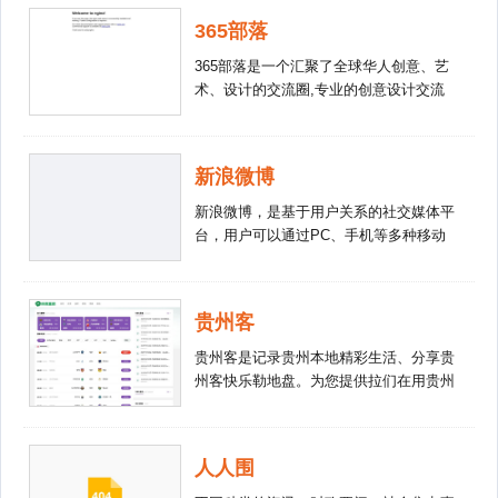
365部落
365部落是一个汇聚了全球华人创意、艺
术、设计的交流圈,专业的创意设计交流
平台,欢迎您的加入!可以非常方便的用一
句话记录自己的点点滴滴与好友分享。
新浪微博
新浪微博，是基于用户关系的社交媒体平
台，用户可以通过PC、手机等多种移动
终端接入，以文字、图片、视频等多媒体
形式，实现信息的即时分享、传播互动。
微博基于公开平台架构，提供简单、前所
贵州客
未有的方式使用户能够公开实时发表内
容，通过裂变式传播，让用户与他人互动
贵州客是记录贵州本地精彩生活、分享贵
并与世界紧密相连。作为继门户、搜索之
州客快乐勒地盘。为您提供拉们在用贵州
后的互联网新入口，微博改变了信息传播
客、拉们在说、有意思勒客友等内容。
的方式，实现了信息的即时分享 。
人人围