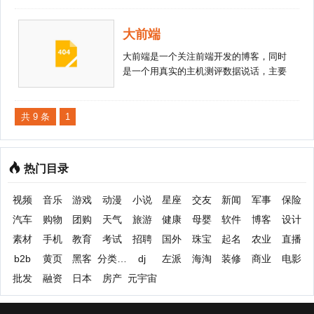
用和完善服务的开放平台。将你的服务接
入微博平台，有助于推广产品，增加网
大前端
站/应用的流量、拓展新用户，获得收
益。海量用户资源 微博用户数已达5.56亿
大前端是一个关注前端开发的博客，同时
(截止至2013年3月底)，活跃用户数高达
是一个用真实的主机测评数据说话，主要
5000万。接入微博，实现用户的快速回流
从事国内外云服务器、独立服务器、主
和拓展。丰富的接口资源 超过200个数据
机、优惠促销活动分享的博客。
接口，包括微博内容、评论、用户、关
共 9 条
1
系、话题等信息，API日均调用量超过
330亿次。不限语言、不限平台的自由接
入，不收取任何费用。多种SDK，包括
热门目录
C++、PHP、JAVA、Action Script、
Python、JS、iOS、Android、WP7等流
视频
音乐
游戏
动漫
小说
星座
交友
新闻
军事
保险
行语言的软件开发工具包。发微博、读取
微博等功能实例代码，可以帮助你快速掌
汽车
购物
团购
天气
旅游
健康
母婴
软件
博客
设计
握调用API方法，降低开发门槛。无限潜
素材
手机
教育
考试
招聘
国外
珠宝
起名
农业
直播
力 微博开放平台应用频道的日活跃用户
b2b
黄页
黑客
分类信息
dj
左派
海淘
装修
商业
电影
量正在快速上升，其中无线应用日活跃用
户在2013年上半年提升超过200%。开发
批发
融资
日本
房产
元宇宙
者数量同期也增长了近75%。微博移动端
的用户数增长迅猛，从移动端登录微博的