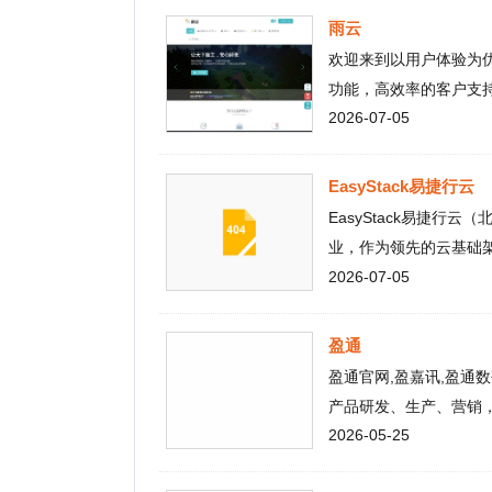
2026-07-05
EasyStack易捷行云
EasyStack易捷行云（北
业，作为领先的云基础架构产
2026-07-05
的产品，为金融和重点行业的持
立十年以来，EasyStack
原生基础设施，目前已为金融、
盈通
10+万台服务器，成为云计算
盈通官网,盈嘉讯,盈通数码科
信创升级成为重中之重。EasyS
产品研发、生产、营销，“盈通
单一客户上线了银行业最大规模
2026-05-25
领域的前五大品牌。公司总部设
产信创云，服务器累计超过40
州、武汉、南京、沈阳、西安等
商业银行数字化转型进入深水区
覆盖范围超过120个城市。
九州风神
客户中占据60%市场份额；在
九州风神,九州风神官网。Dee
持续以自身专业服务能力，在
和最人性化的散热解决方案。De
2026-04-07
台式机散热、笔记本散热、服务器
关电子散热的领域，专注于持