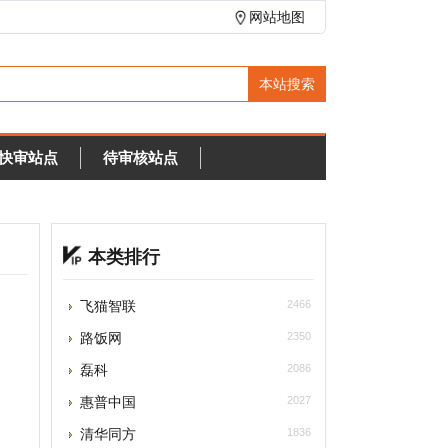
网站地图
待审核站点
本类排行
飞猫智联
2466
路饭网
2350
磊科
2086
惠普中国
2027
清华同方
1836
戴尔
1829