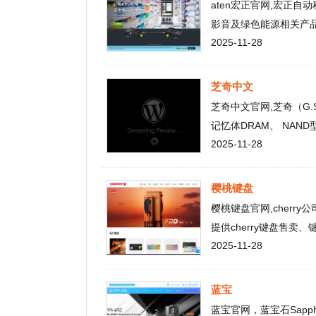
樱桃键盘
樱桃键盘官网,cherry公司是全
提供cherry键盘售卖、键盘
2025-11-28
蓝宝
蓝宝官网，蓝宝石Sapphir
更、演化的市场环境中。蓝宝科
2025-11-28
售伙伴。蓝宝科技一直扮演着A
野、专业的团队以及深厚的品
总部设在香港，研发中心设在
共 125 条
2
3
4
5
6
7
8
1
热门目录
视频
音乐
游戏
动漫
小说
星座
交友
手机
教育
考试
招聘
国外
珠宝
起名