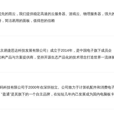
京易捷思达科技发展有限公司）成立于2014年，是中国电子旗下成员企
品与方案提供商，坚持开源生态产品化的技术理念打造世界一流体验
续创新构建数字原生基础设施，致力于成为数字经济主力军。 成
一直致力于为客户提供稳定、高效、安全、自主的以云为核心的信创数字
政府、能源等2000+大型客户提供私有云产品和服务，部署规模
信创领域不可或缺的一支有生力量。 目前，以金融为代表的重点行业
技有限公司于2000年在深圳创立。公司致力于计算机配件和消费电子
tack已在金融行业累计服务客户100+家，建设了金融云200+朵；
”是其旗下的一个自主品牌，在短短几年内己发展成为国内电脑板卡
生产云之一，服务器规模超过20000台；部署了银行业最大规模生
立在深圳，共有员工近200人，并在北京、广州、上海、成都、杭
00台；协助某银行客户实现金融分布式新核心核算系统上云，成为
地设有分支机构，在国内各大区域核心市场拥有500余家经销商，
的标杆性案例；目前已占据证券行业30%的市场份额，且在TOP20
头部银行、保险、证券领域都有大规模生产级落地案例。未来也将会
pcool九州风神成立以来，一直致力于为全世界消费者提供最高性能
金融行业数字化转型中，提供可进化的算力基础设施。
epcool九州风神设计、研发和生产一系列高品质产品，范围涵盖
散热、内嵌式散热以及其他散热设备。Deepcool坚持专注于相
续提高研发和制造的水平，从不在其他与散热无关的领域里寻求多元