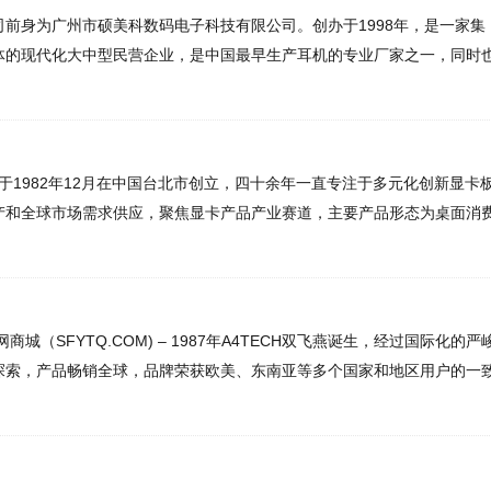
娱乐方案，2015年5月30日，硕美科发布全新SOLOGN：快乐
球市场需求供应，聚焦显卡产品产业赛道，主要产品形态为桌面消费
型。
工控类显卡、行业标准化通用显卡、嵌入式模块化显卡、行业智能超
讯扩展卡、图形准系统等高科技芯片板级方案。我们一直秉持“专
念，从OEM/ODM客制化规模化产研制造供应服务、OBM自主品牌通
端销售，与全球上-中-下游生态合作伙伴紧密合作互惠，共同推动
YTQ.COM) – 1987年A4TECH双飞燕诞生，经过国际化的严峻
业自身、合作伙伴、终端用户三方创造最大的产业及产品应用价值。
产品畅销全球，品牌荣获欧美、东南亚等多个国家和地区用户的一致
实力、创新的产品方案供服务、长效的产业链条合作、互信共赢的产
28年以来双飞燕不断创新科技、追求卓越，已成为网络时代一颗闪
产品服务态度以及产品终端应用的优秀表现，我们在显卡业界和全球
难研发的空气净化器产品，开创了中国IT及家电业的先河
碑美誉。 藉由40余年的发展沉淀，以及资深专业的产-研-销-团队
) 充分整合生产、研发、上游、销售的营运实力，继续在GPU产业板级赛
飞
是kvm切换器全球领导品牌，提供多项创新解决方案，涵盖连接、专业
、工业类、商业及嵌入式市场的各种显卡产品，充分满足多元化场景
分满足个人用户、soho族群及中小型企业（smb）至大型企业用户
L）成立于1989年，由一群IT爱好者共同创立于台湾，主要生产电脑
V
闪记忆体与电脑周边商品。