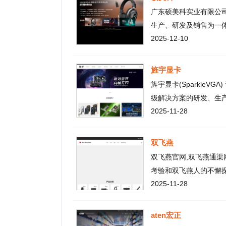
公司，硕美科致力于互联网数字化
级解决方案的研发、生产和全
智造，宣布全面进入互联网+转
2025-11-28
类显卡、多屏商用显卡、医疗
算显卡、中国国产信创显卡、视
业-创新-服务-共赢”的经营理
双飞燕
路营销、半导体供应链集采到终
双飞燕官网,双飞燕通渠网商城（SF
显卡产业链的稳健发展，为企
考验和双飞燕人的不懈探索，
凭借我们专业丰富的产品产研
2025-11-28
好评！双飞燕从中国走向世界，
业产品合作策略、诚恳快捷的
亮的品牌明星。现在进军家电最
多个国家地区广泛享有良好的口
aten宏正
奠基，旌宇(SparkleVGA
aten宏正官网,宏正自动科技
道，不断打造推出针对消费类
影音及绿色能源相关产品，可充
应用趋向的市场需求。
2025-11-28
的多样化需求。
芝奇中文
芝奇中文官网,芝奇（G.SKIL
记忆体DRAM、 NAND型快
2025-11-28