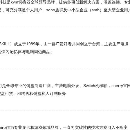
G
球专业的键盘制造厂商，主营电脑外设、Switch机械轴，cherry官网
W
租赁、租转售和键盘私人订制服务
e作为专业显卡和游戏领域品牌，一直将突破性的技术方案引入不断变
技创立于2001年，是AMD在显卡市场及专业型绘图卡最重要的销
TI（现AMD）显卡在全球举足轻重的品牌供应商，拥有国际化的视
牌价值，并在北美、欧洲、南非及亚洲各地重要据点均设有办事处，
台湾。
下一页
尾页
新闻
军事
保险
汽车
购物
团购
天气
旅游
健康
母
农业
直播
b2b
黄页
黑客
分类信息
dj
左派
海淘
装