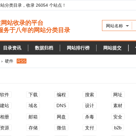
录，收录 26054 个站点！
网站名称
资讯
数据归档
网站排行榜
网站提交
快审站点
RSS
下载
编程
搜索
网址
域名
DNS
设计
素材
邮箱
网盘
杀毒
安全
存储
微信
支付
b2b
交易
融资
投资
APP