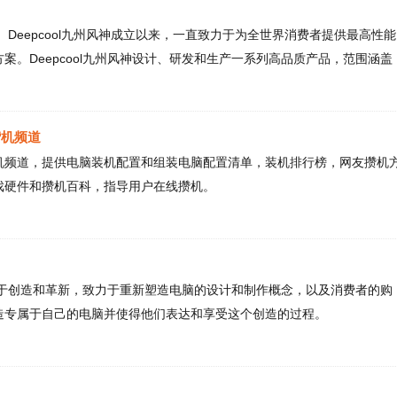
牌。提供机箱 – 电源 – CPU散热器 – 笔记本散热器 – 硬盘散
道
N
– 芯片散热器 – 导热膏 – 风扇调速器 – 减震系列 – 服务器散热器
，提供电脑装机配置和组装电脑配置清单，装机排行榜，网友攒机方
和攒机百科，指导用户在线攒机。
和革新，致力于重新塑造电脑的设计和制作概念，以及消费者的购
于自己的电脑并使得他们表达和享受这个创造的过程。
广州市硕美科数码电子科技有限公司。创办于1998年，是一家集
代化大中型民营企业，是中国最早生产耳机的专业厂家之一，同时也
耳机制造商之一。 每个人都拥有梦想，梦想推动着人们对快乐的
立于1999年，立足中国，多年的创新与坚持，旨在为每一个人在全球
A
更多的快乐，创意非凡的梦想家团队设计出领先潮流的科技产品，将
展望未来，我们用心智造，与用户分享更多快乐! 作为一家互联网
 于1982年12月在中国台北市创立，四十余年一直专注于多元化创新显卡板