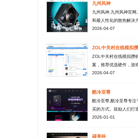
化发展。九州风神——专业散热器品
ZOL中关村在线模拟攒机频
热器 – 显卡散热器 – 机箱风扇 
ZOL中关村在线模拟攒机频道
案，推荐优选硬件，游戏硬件
2026-04-07
酷冷至尊
酷冷至尊,酷冷至尊专注于创造
买的方式。鼓励人们打造专属
2026-01-01
硕美科
广东硕美科实业有限公司前身为
生产、研发及销售为一体的现
2025-12-10
是首批成功开拓国际市场的专业
执着追求。硕美科SOMIC创
一流数字化娱乐新体验中寻找
旌宇显卡
激情与智慧转化为快乐的结晶，
旌宇显卡(SparkleVGA)