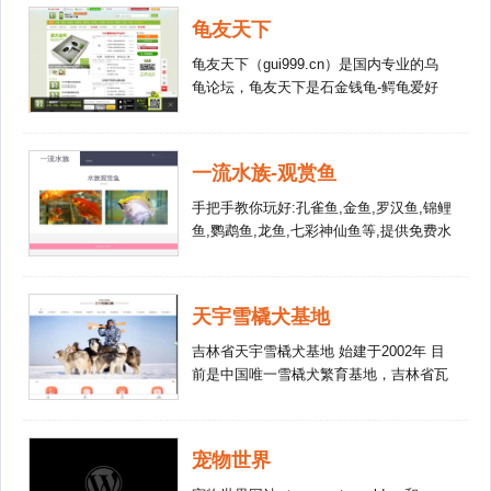
龟友天下
龟友天下（gui999.cn）是国内专业的乌
龟论坛，龟友天下是石金钱龟-鳄龟爱好
者好的中文交流网站。含金钱龟、石龟、
鳄鱼龟等龟视频、图片、品种、价格等乌
龟信息，还能学习和交流乌龟喂养、乌龟
一流水族-观赏鱼
风水、饲料、疾病、防疫等全面的乌龟百
科知识。
手把手教你玩好:孔雀鱼,金鱼,罗汉鱼,锦鲤
鱼,鹦鹉鱼,龙鱼,七彩神仙鱼等,提供免费水
族论坛app. fish。最专业的水族网站，最
专业的观赏鱼学习资料！
天宇雪橇犬基地
吉林省天宇雪橇犬基地 始建于2002年 目
前是中国唯一雪橇犬繁育基地，吉林省瓦
萨滑雪节指定合作基地。
宠物世界