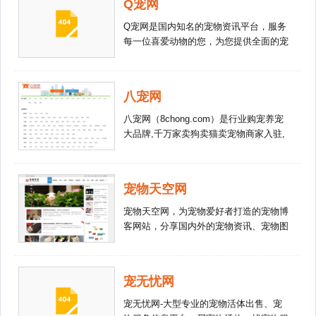
Q宠网
Q宠网是国内知名的宠物资讯平台，服务
每一位喜爱动物的您，为您提供全面的宠
物资讯，无论是宠物狗、宠物猫、兔子、
水族或者爬宠类，我们提供您需要的养宠
知识，养宠新手、宠物喂养、宠物训练和
八宠网
宠物领养等丰富宠物资讯。
八宠网（8chong.com）是行业购宠养宠
大品牌,千万家卖狗卖猫卖宠物商家入驻,
买放心宠物狗宠物猫,了解宠物价格,学习
宠物饲养,就上八宠网、10年品牌值得信
赖!
宠物天空网
宠物天空网，为宠物爱好者打造的宠物博
客网站，分享国内外的宠物资讯、宠物图
片、宠物视频，网站包含：宠物新闻；宠
物照片；宠物视频；宠物摄影；宠物课
堂；养宠须知；宠物健康；宠物训练；宠
宠无忧网
物美容；宠物用品；宠物繁育等。
宠无忧网-大型专业的宠物活体出售、宠