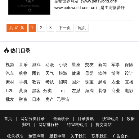
宠物世界网站（www.petsworld.cn和
www.petsworld.com.cn）,是由宠物爱好
者个人所创，英文pet(s)是宠物，world是
世界，隐含着“万千宠物，永恒的爱”的寓
意。
共 41 条
1
2
3
下一页
尾页
热门目录
视频
音乐
游戏
动漫
小说
星座
交友
新闻
军事
保险
汽车
购物
团购
天气
旅游
健康
母婴
软件
博客
设计
素材
手机
教育
考试
招聘
国外
珠宝
起名
农业
直播
b2b
黄页
黑客
分类信息
dj
左派
海淘
装修
商业
电影
批发
融资
日本
房产
元宇宙
首页
|
网站分类目录
|
最新收录
|
目录资讯
|
快审站点
|
数据
归档
|
网站排行榜
|
待审核站点
|
提交网站
收录标准
免责声明
版权申明
关于我们
联系我们
广告合作