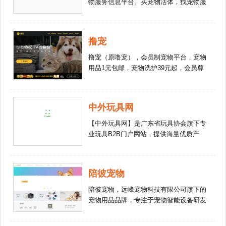
物服务信息平台。买宠物活体，找宠物服
务，找犬舍/猫舍/异宠舍，找本地宠物店/
宠物医院/宠物学校就上宠无忧网。来宠
无忧网，让您愉快购宠、轻松养宠！
撸宠
撸宠（原噜宠），会员制宠物平台，宠物
用品1元包邮，宠物洗护39元起，会员尊
享宠物护理体检服务，撸宠智能防丢卡限
时免费领取中，限20000名。
中外玩具网
【中外玩具网】是广东省玩具协会旗下专
业玩具B2B门户网站，提供海量优质产
品、厂商、品牌、资讯信息，中国玩具行
业批发采购、经销代理、交流合作首选电
子商务平台。
陪彼宠物
陪彼宠物，远峰宠物科技有限公司旗下的
宠物用品品牌，专注于宠物智能设备研发
及生产，希望将科学的力量融入产品，解
决宠物主人在日常养宠生活中的痛点。