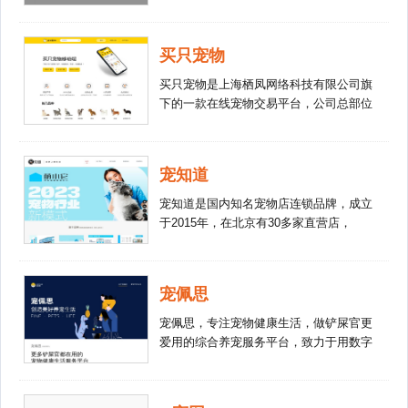
限公司，成立于2013年6月1日，总部位于
北京市朝阳区安贞西里三区26楼10层
1014 ，创始人张喜喜； 宠物家是中国首
买只宠物
家以数据和技术为驱动，提供统一化宠物
护理服务与商品零售的品牌，打造
买只宠物是上海栖凤网络科技有限公司旗
出“APP预约下单+门店专业服务+中端培
下的一款在线宠物交易平台，公司总部位
训管理+后端数据技术支撑”的完整运营体
于上海，成立于2018年。 买只宠物平台
系。
包括苹果app、安卓app、微信小程序、抖
音小程序、百度小程序、pc网站。其平台
宠知道
覆盖全面，技术实力强劲，服务体验完
美。涵盖狗狗、猫咪、异宠等数百种宠物
宠知道是国内知名宠物店连锁品牌，成立
品类。志在为中国宠物买家、卖家提供专
于2015年，在北京有30多家直营店，
业的一站式购宠、售宠、养宠服务平台。
2020年开放加盟，短短一年多的时间在全
国各地开了200多家宠物加盟店。萌小它
为宠物加盟店提供十六项政策扶持。
宠佩思
宠佩思，专注宠物健康生活，做铲屎官更
爱用的综合养宠服务平台，致力于用数字
化科技为亿万铲屎官提供最省心、放心、
安心的一站式养宠爱宠生活服务及保障体
系。