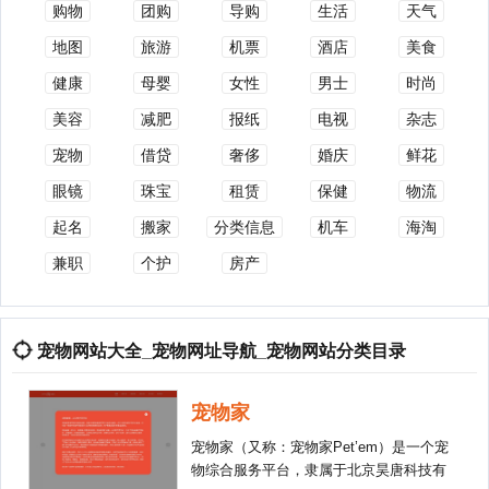
购物
团购
导购
生活
天气
地图
旅游
机票
酒店
美食
健康
母婴
女性
男士
时尚
美容
减肥
报纸
电视
杂志
宠物
借贷
奢侈
婚庆
鲜花
眼镜
珠宝
租赁
保健
物流
起名
搬家
分类信息
机车
海淘
兼职
个护
房产
宠物网站大全_宠物网址导航_宠物网站分类目录
宠物家
宠物家（又称：宠物家Pet’em）是一个宠
物综合服务平台，隶属于北京昊唐科技有