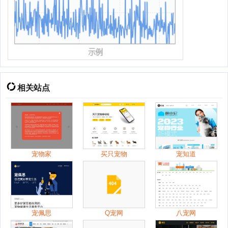
相关站点
宠物家
买只宠物
宠知道
宠佩思
Q宠网
八宠网