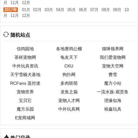
月
11月
12月
2017年
01月
02月
03月
04月
05月
06月
07月
08月
09月
10
月
11月
12月
随机站点
信鸽园地
各地赛鸽公棚
猫咪领养网
茶杯宠物网
龟友天下
我们爱宠物网
中外玩具资讯
CKU
宠物天空网
天宇雪橇犬基地
狗扑网
费雪
RCFans 遥控迷
多肉联萌
魔方小站
宠物世界
龙鱼之巅
一流水族-观赏鱼
宝贝它
宠物人才网
澄缘似海
魔方乐园
中外玩具网
裕鑫玩具
E宠商城网
热门目录