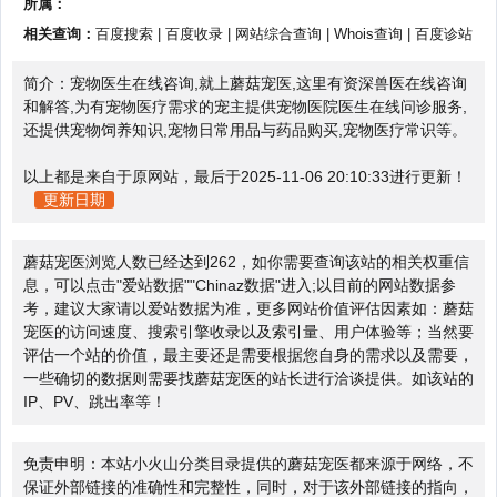
所属：
相关查询：
百度搜索
|
百度收录
|
网站综合查询
|
Whois查询
|
百度诊站
简介：宠物医生在线咨询,就上蘑菇宠医,这里有资深兽医在线咨询
和解答,为有宠物医疗需求的宠主提供宠物医院医生在线问诊服务,
还提供宠物饲养知识,宠物日常用品与药品购买,宠物医疗常识等。
以上都是来自于原网站，最后于2025-11-06 20:10:33进行更新！
更新日期
蘑菇宠医浏览人数已经达到262，如你需要查询该站的相关权重信
息，可以点击"
爱站数据
""
Chinaz数据
"进入;以目前的网站数据参
考，建议大家请以爱站数据为准，更多网站价值评估因素如：蘑菇
宠医的访问速度、搜索引擎收录以及索引量、用户体验等；当然要
评估一个站的价值，最主要还是需要根据您自身的需求以及需要，
一些确切的数据则需要找蘑菇宠医的站长进行洽谈提供。如该站的
IP、PV、跳出率等！
免责申明：本站小火山分类目录提供的蘑菇宠医都来源于网络，不
保证外部链接的准确性和完整性，同时，对于该外部链接的指向，