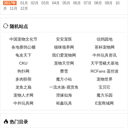
2017年
01月
02月
03月
04月
05月
06月
07月
08月
09月
10
月
11月
12月
随机站点
中国宠物文化节
安安宠医
信鸽园地
各地赛鸽公棚
猫咪领养网
茶杯宠物网
龟友天下
我们爱宠物网
中外玩具资讯
CKU
宠物天空网
天宇雪橇犬基地
狗扑网
费雪
RCFans 遥控迷
多肉联萌
魔方小站
宠物世界
龙鱼之巅
一流水族-观赏鱼
宝贝它
宠物人才网
澄缘似海
魔方乐园
中外玩具网
裕鑫玩具
E宠商城网
热门目录