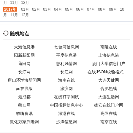
月
11月
12月
2017年
01月
02月
03月
04月
05月
06月
07月
08月
09月
10
月
11月
12月
随机站点
大港信息港
七台河信息网
南陵在线
阳新新阳网
平度信息港
上海信息港
莆田网
慈利风情网
厦门大学信息门户
长汀网
长江网
在线JSON校验格式化工具（Be JSON）
唐山环渤海新闻网
海南在线
大连天健网
ps在线版
濠滨网
合肥热线
最成都
在线打字测试
大连生活网
萌友网
中国招标信息中心
雄安在线门户网
够嗨资讯
深港在线
高邑在线
敦化万家兴隆网
沙洋信息网
南京在线