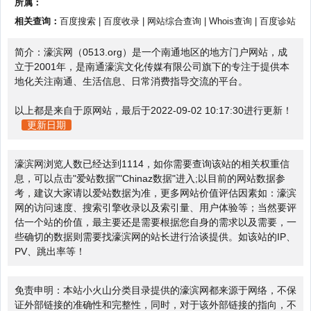
所属：
相关查询：
百度搜索
|
百度收录
|
网站综合查询
|
Whois查询
|
百度诊站
简介：濠滨网（0513.org）是一个南通地区的地方门户网站，成
立于2001年，是南通濠滨文化传媒有限公司旗下的专注于提供本
地化关注南通、生活信息、日常消费指导交流的平台。
以上都是来自于原网站，最后于2022-09-02 10:17:30进行更新！
更新日期
濠滨网浏览人数已经达到1114，如你需要查询该站的相关权重信
息，可以点击"
爱站数据
""
Chinaz数据
"进入;以目前的网站数据参
考，建议大家请以爱站数据为准，更多网站价值评估因素如：濠滨
网的访问速度、搜索引擎收录以及索引量、用户体验等；当然要评
估一个站的价值，最主要还是需要根据您自身的需求以及需要，一
些确切的数据则需要找濠滨网的站长进行洽谈提供。如该站的IP、
PV、跳出率等！
免责申明：本站小火山分类目录提供的濠滨网都来源于网络，不保
证外部链接的准确性和完整性，同时，对于该外部链接的指向，不