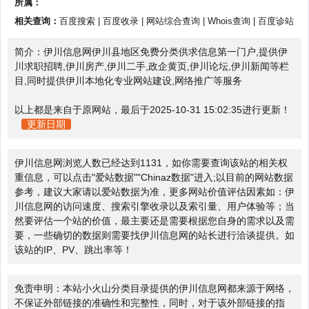
所属：
相关查询：
百度搜索
|
百度收录
|
网站综合查询
|
Whois查询
|
百度诊站
简介：伊川信息网伊川县地区免费分类供求信息第一门户,提供伊
川求职招聘,伊川房产,伊川二手,政企黄页,伊川论坛,伊川新闻等栏
目,同时提供伊川本地化专业网站建设,网络推广等服务
以上都是来自于原网站，最后于2025-10-31 15:02:35进行更新！
更新日期
伊川信息网浏览人数已经达到1131，如你需要查询该站的相关权
重信息，可以点击"
爱站数据
""
Chinaz数据
"进入;以目前的网站数据
参考，建议大家请以爱站数据为准，更多网站价值评估因素如：伊
川信息网的访问速度、搜索引擎收录以及索引量、用户体验等；当
然要评估一个站的价值，最主要还是需要根据您自身的需求以及需
要，一些确切的数据则需要找伊川信息网的站长进行洽谈提供。如
该站的IP、PV、跳出率等！
免责申明：本站小火山分类目录提供的伊川信息网都来源于网络，
不保证外部链接的准确性和完整性，同时，对于该外部链接的指