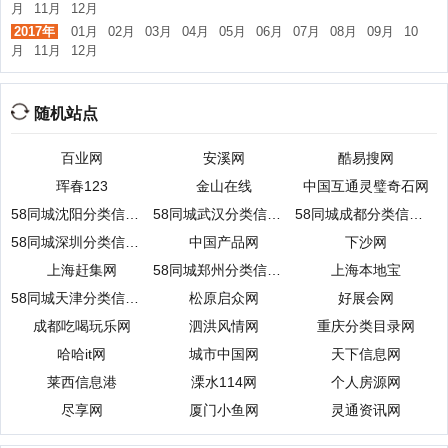
月
11月
12月
2017年
01月
02月
03月
04月
05月
06月
07月
08月
09月
10
月
11月
12月
随机站点
百业网
安溪网
酷易搜网
珲春123
金山在线
中国互通灵璧奇石网
58同城沈阳分类信息网
58同城武汉分类信息网
58同城成都分类信息网
58同城深圳分类信息网
中国产品网
下沙网
上海赶集网
58同城郑州分类信息网
上海本地宝
58同城天津分类信息网
松原启众网
好展会网
成都吃喝玩乐网
泗洪风情网
重庆分类目录网
哈哈it网
城市中国网
天下信息网
莱西信息港
溧水114网
个人房源网
尽享网
厦门小鱼网
灵通资讯网