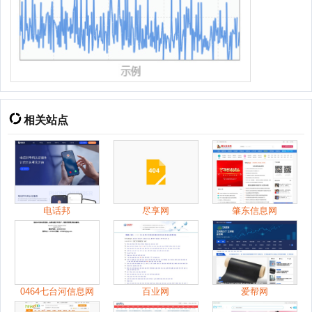
相关站点
电话邦
尽享网
肇东信息网
0464七台河信息网
百业网
爱帮网