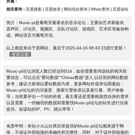
所属：
相关查询：
百度搜索
|
百度收录
|
网站综合查询
|
Whois查询
|
百度诊站
简介：Music-pt是葡萄牙最著名的音乐论坛，主要由艺术家板块、
原声区、讨论区、视频区、乐队讨论区、游戏区、艺术区等板块构
成。网站语言为葡萄牙语。
以上都是来自于原网站，最后于2025-04-16 08:43:23进行更新！
更新日期
Music-pt论坛浏览人数已经达到516，如你需要查询该站的相关权
重信息，可以点击"
爱站数据
""
Chinaz数据
"进入;以目前的网站数据
参考，建议大家请以爱站数据为准，更多网站价值评估因素如：
Music-pt论坛的访问速度、搜索引擎收录以及索引量、用户体验
等；当然要评估一个站的价值，最主要还是需要根据您自身的需求
以及需要，一些确切的数据则需要找Music-pt论坛的站长进行洽谈
提供。如该站的IP、PV、跳出率等！
免责申明：本站小火山分类目录提供的Music-pt论坛都来源于网
络，不保证外部链接的准确性和完整性，同时，对于该外部链接的