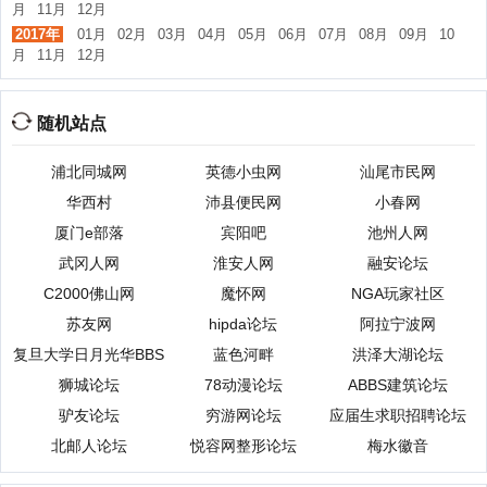
月
11月
12月
2017年
01月
02月
03月
04月
05月
06月
07月
08月
09月
10
月
11月
12月
随机站点
浦北同城网
英德小虫网
汕尾市民网
华西村
沛县便民网
小春网
厦门e部落
宾阳吧
池州人网
武冈人网
淮安人网
融安论坛
C2000佛山网
魔怀网
NGA玩家社区
苏友网
hipda论坛
阿拉宁波网
复旦大学日月光华BBS
蓝色河畔
洪泽大湖论坛
狮城论坛
78动漫论坛
ABBS建筑论坛
驴友论坛
穷游网论坛
应届生求职招聘论坛
北邮人论坛
悦容网整形论坛
梅水徽音