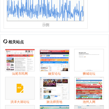
相关站点
汕尾市民网
融安论坛
狮城论坛
洪泽大湖论坛
旅法师营地
池州人网