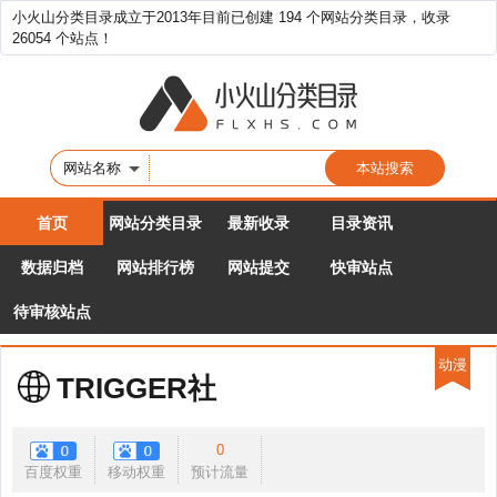
小火山分类目录成立于2013年目前已创建 194 个网站分类目录，收录
26054 个站点！
网站名称
首页
网站分类目录
最新收录
目录资讯
数据归档
网站排行榜
网站提交
快审站点
待审核站点
动漫
TRIGGER社
0
百度权重
移动权重
预计流量