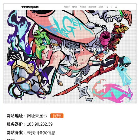
网站地址：
网址未显示
报错
服务器IP：
183.90.232.39
网站备案：
未找到备案信息