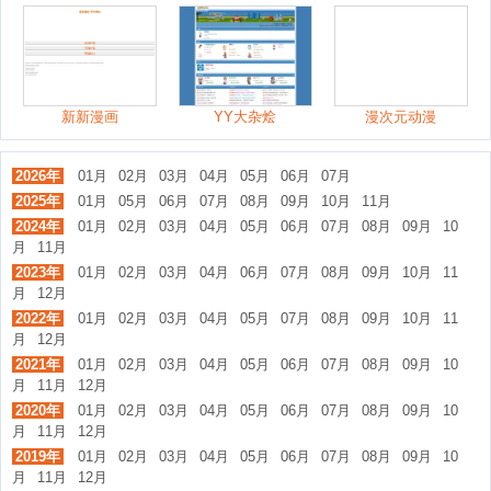
新新漫画
YY大杂烩
漫次元动漫
2026年
01月
02月
03月
04月
05月
06月
07月
2025年
01月
05月
06月
07月
08月
09月
10月
11月
2024年
01月
02月
03月
04月
05月
06月
07月
08月
09月
10
月
11月
2023年
01月
02月
03月
04月
06月
07月
08月
09月
10月
11
月
12月
2022年
01月
02月
03月
04月
05月
07月
08月
09月
10月
11
月
12月
2021年
01月
02月
03月
04月
05月
06月
07月
08月
09月
10
月
11月
12月
2020年
01月
02月
03月
04月
05月
06月
07月
08月
09月
10
月
11月
12月
2019年
01月
02月
03月
04月
05月
06月
07月
08月
09月
10
月
11月
12月