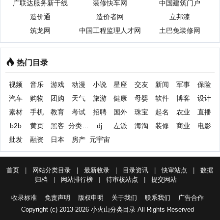
广联达服务新干线
装修快车网
中国建筑门户
造价通
造价者网
立邦漆
筑龙网
中国工程监理人才网
土巴兔装修网
热门目录
视频
音乐
游戏
动漫
小说
星座
交友
新闻
军事
保险
汽车
购物
团购
天气
旅游
健康
母婴
软件
博客
设计
素材
手机
教育
考试
招聘
国外
珠宝
起名
农业
直播
b2b
黄页
黑客
分类信息
dj
左派
海淘
装修
商业
电影
批发
融资
日本
房产
元宇宙
首页
|
网站分类目录
|
最新收录
|
目录资讯
|
快审站点
|
数据
归档
|
网站排行榜
|
待审核站点
|
提交网站
收录标准
免责声明
版权申明
关于我们
联系我们
广告合作
Copyright (c) 2013-2026 小火山分类目录 All Rights Reserved