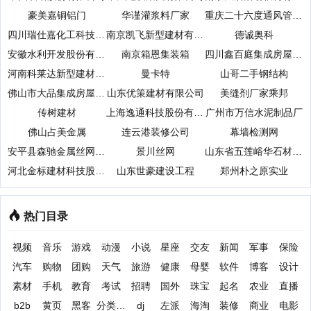
豪美嘉铜铝门
华谨灌浆料厂家
重庆二十六度通风管道制品有限公司
四川瑞仕嘉化工科技有限公司
南京凯飞新型建材有限公司
德诚奥科
安徽水利开发股份有限公司
南京箱恩集装箱
四川鑫百庭集成房屋科技有限公司
河南科莱达新型建材有限公司
曼卡特
山哥二手钢结构
佛山市大品集成房屋有限公司
山东优策建材有限公司
美缝剂厂家乘邦
传树建材
上海逸通科技股份有限公司
广州市万信水泥制品厂
佛山占美金属
连云港装修公司
幕墙检测网
安平县森驰金属丝网制品有限公司
景川丝网
山东省五莲峪华石材公司
河北金标建材科技股份有限公司
山东世豪建设工程
郑州朴之原实业
热门目录
视频
音乐
游戏
动漫
小说
星座
交友
新闻
军事
保险
汽车
购物
团购
天气
旅游
健康
母婴
软件
博客
设计
素材
手机
教育
考试
招聘
国外
珠宝
起名
农业
直播
b2b
黄页
黑客
分类信息
dj
左派
海淘
装修
商业
电影