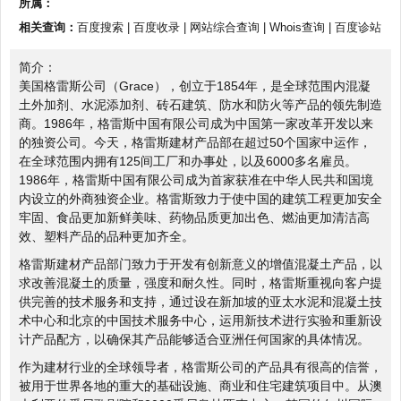
所属：
相关查询：
百度搜索
|
百度收录
|
网站综合查询
|
Whois查询
|
百度诊站
简介：
美国格雷斯公司（Grace），创立于1854年，是全球范围内混凝
土外加剂、水泥添加剂、砖石建筑、防水和防火等产品的领先制造
商。1986年，格雷斯中国有限公司成为中国第一家改革开发以来
的独资公司。今天，格雷斯建材产品部在超过50个国家中运作，
在全球范围内拥有125间工厂和办事处，以及6000多名雇员。
1986年，格雷斯中国有限公司成为首家获准在中华人民共和国境
内设立的外商独资企业。格雷斯致力于使中国的建筑工程更加安全
牢固、食品更加新鲜美味、药物品质更加出色、燃油更加清洁高
效、塑料产品的品种更加齐全。
格雷斯建材产品部门致力于开发有创新意义的增值混凝土产品，以
求改善混凝土的质量，强度和耐久性。同时，格雷斯重视向客户提
供完善的技术服务和支持，通过设在新加坡的亚太水泥和混凝土技
术中心和北京的中国技术服务中心，运用新技术进行实验和重新设
计产品配方，以确保其产品能够适合亚洲任何国家的具体情况。
作为建材行业的全球领导者，格雷斯公司的产品具有很高的信誉，
被用于世界各地的重大的基础设施、商业和住宅建筑项目中。从澳