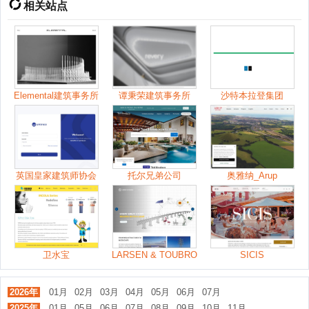
相关站点
Elemental建筑事务所
谭秉荣建筑事务所
沙特本拉登集团
英国皇家建筑师协会
托尔兄弟公司
奥雅纳_Arup
卫水宝
LARSEN & TOUBRO
SICIS
2026年
01月
02月
03月
04月
05月
06月
07月
2025年
01月
05月
06月
07月
08月
09月
10月
11月