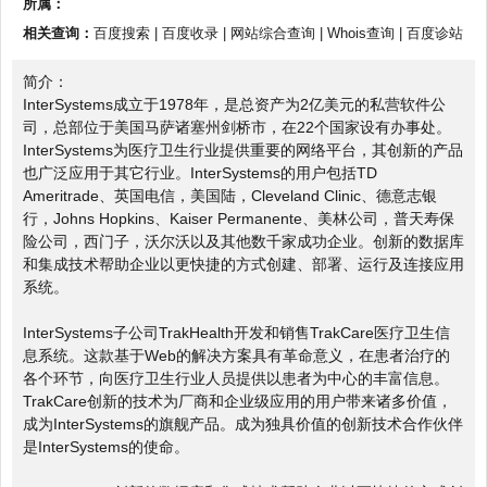
所属：
相关查询：
百度搜索
|
百度收录
|
网站综合查询
|
Whois查询
|
百度诊站
简介：
InterSystems成立于1978年，是总资产为2亿美元的私营软件公
司，总部位于美国马萨诸塞州剑桥市，在22个国家设有办事处。
InterSystems为医疗卫生行业提供重要的网络平台，其创新的产品
也广泛应用于其它行业。InterSystems的用户包括TD
Ameritrade、英国电信，美国陆，Cleveland Clinic、德意志银
行，Johns Hopkins、Kaiser Permanente、美林公司，普天寿保
险公司，西门子，沃尔沃以及其他数千家成功企业。创新的数据库
和集成技术帮助企业以更快捷的方式创建、部署、运行及连接应用
系统。
InterSystems子公司TrakHealth开发和销售TrakCare医疗卫生信
息系统。这款基于Web的解决方案具有革命意义，在患者治疗的
各个环节，向医疗卫生行业人员提供以患者为中心的丰富信息。
TrakCare创新的技术为厂商和企业级应用的用户带来诸多价值，
成为InterSystems的旗舰产品。成为独具价值的创新技术合作伙伴
是InterSystems的使命。