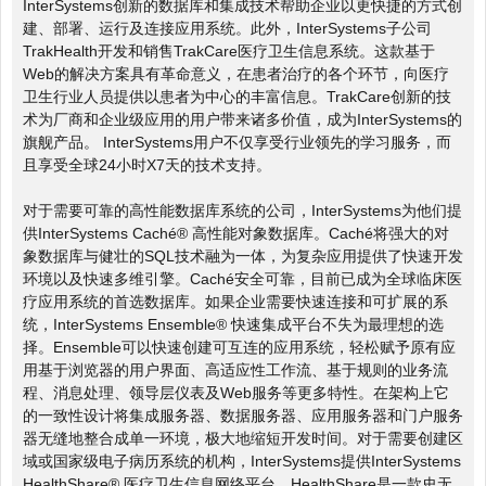
InterSystems创新的数据库和集成技术帮助企业以更快捷的方式创
建、部署、运行及连接应用系统。此外，InterSystems子公司
TrakHealth开发和销售TrakCare医疗卫生信息系统。这款基于
Web的解决方案具有革命意义，在患者治疗的各个环节，向医疗
卫生行业人员提供以患者为中心的丰富信息。TrakCare创新的技
术为厂商和企业级应用的用户带来诸多价值，成为InterSystems的
旗舰产品。 InterSystems用户不仅享受行业领先的学习服务，而
且享受全球24小时X7天的技术支持。
对于需要可靠的高性能数据库系统的公司，InterSystems为他们提
供InterSystems Caché® 高性能对象数据库。Caché将强大的对
象数据库与健壮的SQL技术融为一体，为复杂应用提供了快速开发
环境以及快速多维引擎。Caché安全可靠，目前已成为全球临床医
疗应用系统的首选数据库。如果企业需要快速连接和可扩展的系
统，InterSystems Ensemble® 快速集成平台不失为最理想的选
择。Ensemble可以快速创建可互连的应用系统，轻松赋予原有应
用基于浏览器的用户界面、高适应性工作流、基于规则的业务流
程、消息处理、领导层仪表及Web服务等更多特性。在架构上它
的一致性设计将集成服务器、数据服务器、应用服务器和门户服务
器无缝地整合成单一环境，极大地缩短开发时间。对于需要创建区
域或国家级电子病历系统的机构，InterSystems提供InterSystems
HealthShare® 医疗卫生信息网络平台。HealthShare是一款史无