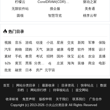
柠檬云
CorelDRAW(CDR)中文
驱动之家
无限软件站
搜企服
美务通
圆领
智慧导览
桃李云帮
热门目录
视频
音乐
游戏
动漫
小说
星座
交友
新闻
军事
保险
汽车
购物
团购
天气
旅游
健康
母婴
软件
博客
设计
素材
手机
教育
考试
招聘
国外
珠宝
起名
农业
直播
b2b
黄页
黑客
分类信息
dj
左派
海淘
装修
商业
电影
批发
融资
日本
房产
元宇宙
首页
|
网站分类目录
|
最新收录
|
目录资讯
|
快审站点
|
数据
归档
|
网站排行榜
|
待审核站点
|
提交网站
收录标准
免责声明
版权申明
关于我们
联系我们
广告合作
Copyright (c) 2013-2026 小火山分类目录 All Rights Reserved