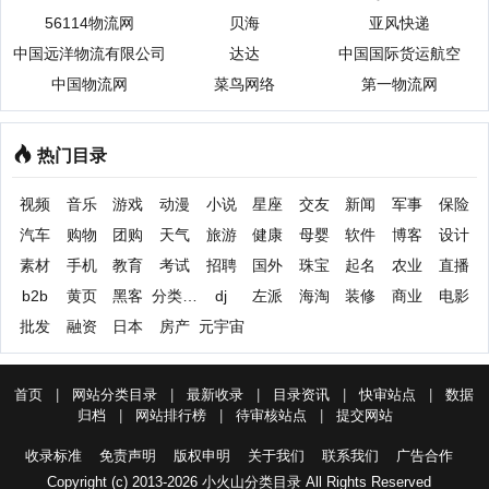
56114物流网
贝海
亚风快递
中国远洋物流有限公司
达达
中国国际货运航空
中国物流网
菜鸟网络
第一物流网
热门目录
视频
音乐
游戏
动漫
小说
星座
交友
新闻
军事
保险
汽车
购物
团购
天气
旅游
健康
母婴
软件
博客
设计
素材
手机
教育
考试
招聘
国外
珠宝
起名
农业
直播
b2b
黄页
黑客
分类信息
dj
左派
海淘
装修
商业
电影
批发
融资
日本
房产
元宇宙
首页
|
网站分类目录
|
最新收录
|
目录资讯
|
快审站点
|
数据
归档
|
网站排行榜
|
待审核站点
|
提交网站
收录标准
免责声明
版权申明
关于我们
联系我们
广告合作
Copyright (c) 2013-2026 小火山分类目录 All Rights Reserved