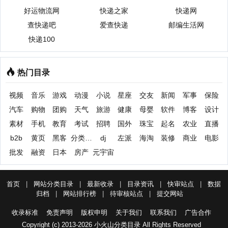
好运物流网
快递之家
快递网
查快递吧
爱查快递
邮编生活网
快递100
热门目录
视频
音乐
游戏
动漫
小说
星座
交友
新闻
军事
保险
汽车
购物
团购
天气
旅游
健康
母婴
软件
博客
设计
素材
手机
教育
考试
招聘
国外
珠宝
起名
农业
直播
b2b
黄页
黑客
分类信息
dj
左派
海淘
装修
商业
电影
批发
融资
日本
房产
元宇宙
首页
|
网站分类目录
|
最新收录
|
目录资讯
|
快审站点
|
数据
归档
|
网站排行榜
|
待审核站点
|
提交网站
收录标准
免责声明
版权申明
关于我们
联系我们
广告合作
Copyright (c) 2013-2026 小火山分类目录 All Rights Reserved