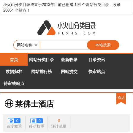
小火山分类目录成立于2013年目前已创建 194 个网站分类目录，收录
26054 个站点！
网站名称
首页
网站分类目录
最新收录
目录资讯
数据归档
网站排行榜
网站提交
快审站点
待审核站点
酒店
莱佛士酒店
0
百度权重
移动权重
预计流量