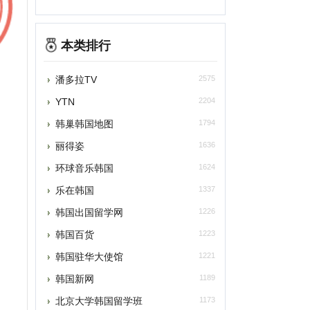
本类排行
潘多拉TV
2575
TN
2204
韩巢韩国地图
1794
丽得姿
1636
环球音乐韩国
1624
乐在韩国
1337
韩国出国留学网
1226
韩国百货
1223
韩国驻华大使馆
1221
韩国新网
1189
北京大学韩国留学班
1173
农心集团
1160
PMANG游戏
1136
韩国MTV网
1136