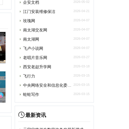
老唱片音乐网
2026-03-27
西安老赵升学网
2026-03-18
飞行力
2026-03-15
央网络安全和信息化委员会办公室
2026-03-15
蛙蛙写作
2026-03-15
最新资讯
提交
元宇宙将催生数字政务发展新模式
删除
元宇宙为税收治理探索提供“全真域”
2022全球数字经济大会成功举办，中国
联系
“元宇宙”里打工还很远？有“捏脸师”月
元宇宙上海方案别样路径 产业链企业加速
元宇宙风口正劲，企业寻求商机
从盲盒到“元宇宙” 博物馆越来越年轻