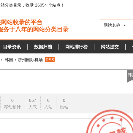
录，收录 26054 个站点！
网站名称
资讯
数据归档
网站排行榜
网站提交
快审站点
› 济州国际机场
RSS
韩国
0
557
0
0
预计
人气
入站
出站
j
k