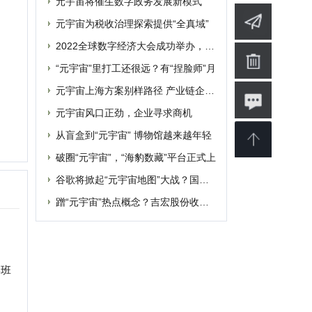
破圈“元宇宙”，“海豹数藏”平台正式上
谷歌将掀起“元宇宙地图”大战？国内玩家
蹭“元宇宙”热点概念？吉宏股份收深交所
婴
软件
博客
设计
素材
修
商业
电影
批发
融资
|
提交网站