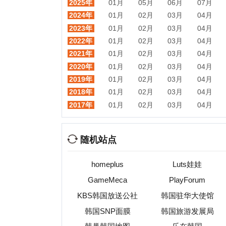
随机站点
homeplus
Luts娃娃
GameMeca
PlayForum
KBS韩国放送公社
韩国驻华大使馆
韩国SNP面膜
韩国旅游发展局
韩
韩巢韩国地图
乐在韩国
热门目录
视频
音乐
游戏
动漫
小说
星座
交友
手机
教育
考试
招聘
国外
珠宝
起名
日本
房产
元宇宙
首页
|
网站分类目录
|
最新