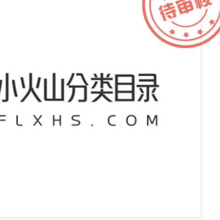
Y
服务器IP：
www.airport.co.kr/mbs/www/index.jsp
所属：