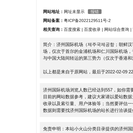
相关查询：
百度搜索
|
百度收录
|
网站综合查询
|
Whoi
简介：济州国际机场（제주국제공항；朝鲜汉字：济州国际空港；英
场，仅次于首尔的金浦机场和仁川国际机场，于196
与中国大陆间转运的第三势力（仅次于香港和澳门）
以上都是来自于原网站，最后于2022-02-09 22:12:
济州国际机场浏览人数已经达到557，如你需要查询
目前的网站数据参考，建议大家请以爱站数据为准，
收录以及索引量、用户体验等；当然要评估一个站的
数据则需要找济州国际机场的站长进行洽谈提供。如该
免责申明：本站小火山分类目录提供的济州国际机场
该外部链接的指向，不由小火山分类目录实际控制，在202
法，后期网页的内容如出现违规，可以直接联系网站