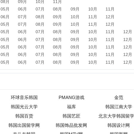
环球音乐韩国
PMANG游戏
金范
韩国光云大学
福库
韩国江南大学
韩国百货
韩国艺匠
北京大学韩国留学班
国出国留学网
韩国饰品批发网
韩国设计网
奋斗在韩国
韩国MTV网
韩国新网
新闻
军事
保险
汽车
购物
团购
天气
旅游
健康
母
农业
直播
b2b
黄页
黑客
分类信息
dj
左派
海淘
装
收录
|
目录资讯
|
快审站点
|
数据归档
|
网站排行榜
|
待审核站点