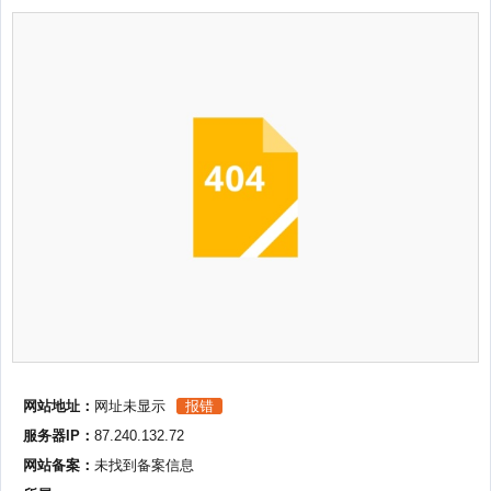
网站地址：
网址未显示
报错
服务器IP：
87.240.132.72
网站备案：
未找到备案信息