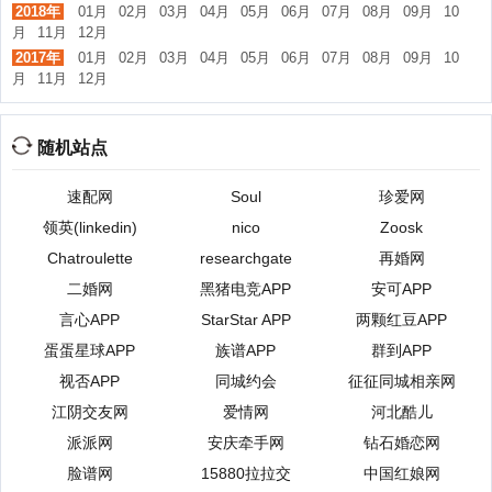
2018年
01月
02月
03月
04月
05月
06月
07月
08月
09月
10
月
11月
12月
2017年
01月
02月
03月
04月
05月
06月
07月
08月
09月
10
月
11月
12月
随机站点
速配网
Soul
珍爱网
领英(linkedin)
nico
Zoosk
Chatroulette
researchgate
再婚网
二婚网
黑猪电竞APP
安可APP
言心APP
StarStar APP
两颗红豆APP
蛋蛋星球APP
族谱APP
群到APP
视否APP
同城约会
征征同城相亲网
江阴交友网
爱情网
河北酷儿
派派网
安庆牵手网
钻石婚恋网
脸谱网
15880拉拉交
中国红娘网