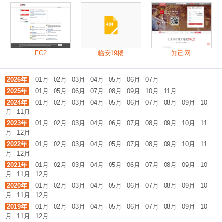
FC2
临安19楼
知己网
2026年
01月
02月
03月
04月
05月
06月
07月
2025年
01月
05月
06月
07月
08月
09月
10月
11月
2024年
01月
02月
03月
04月
05月
06月
07月
08月
09月
10
月
11月
2023年
01月
02月
03月
04月
06月
07月
08月
09月
10月
11
月
12月
2022年
01月
02月
03月
04月
05月
07月
08月
09月
10月
11
月
12月
2021年
01月
02月
03月
04月
05月
06月
07月
08月
09月
10
月
11月
12月
2020年
01月
02月
03月
04月
05月
06月
07月
08月
09月
10
月
11月
12月
2019年
01月
02月
03月
04月
05月
06月
07月
08月
09月
10
月
11月
12月