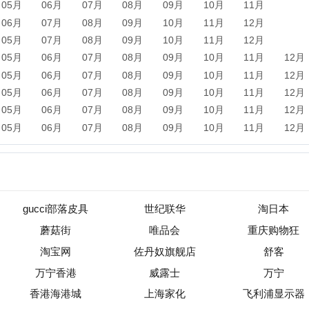
ucci部落皮具
世纪联华
淘日本
蘑菇街
唯品会
重庆购物狂
淘宝网
佐丹奴旗舰店
舒客
万宁香港
威露士
万宁
香港海港城
上海家化
飞利浦显示器
尚体网
商城众网
永辉超市
新闻
军事
保险
汽车
购物
团购
天气
旅游
健康
母
农业
直播
b2b
黄页
黑客
分类信息
dj
左派
海淘
装
收录
|
目录资讯
|
快审站点
|
数据归档
|
网站排行榜
|
待审核站点