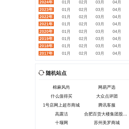
随机站点
棉麻风尚
网易严选
g
什么值得买
大众点评团
1号店网上超市商城
腾讯客服
高露洁
合肥百货大楼集团股份有限公司
十堰网
苏州美罗商城
1626潮流前线
微店
热门目录
视频
音乐
游戏
动漫
小说
星座
交友
手机
教育
考试
招聘
国外
珠宝
起名
日本
房产
元宇宙
首页
|
网站分类目录
|
最新