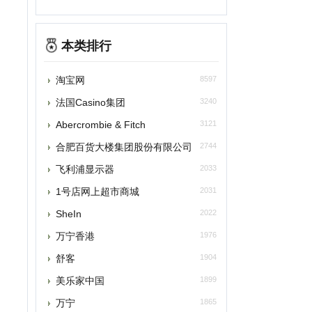
本类排行
淘宝网
8597
国Casino集团
3240
bercrombie & Fitch
3121
合肥百货大楼集团股份有限公司
2744
飞利浦显示器
2033
1号店网上超市商城
2031
heIn
2022
万宁香港
1976
舒客
1904
美乐家中国
1899
万宁
1865
苏州美罗商城
1802
蓝月亮
1800
威露士
1789