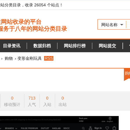
录，收录 26054 个站点！
网站名称
资讯
数据归档
网站排行榜
网站提交
快审站点
› 变形金刚玩具
RSS
购物
0
713
0
0
预计
人气
入站
出站
t