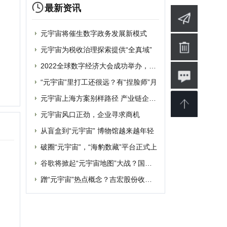
元宇宙风口正劲，企业寻求商机
从盲盒到“元宇宙” 博物馆越来越年轻
破圈“元宇宙”，“海豹数藏”平台正式上
谷歌将掀起“元宇宙地图”大战？国内玩家
蹭“元宇宙”热点概念？吉宏股份收深交所
婴
软件
博客
设计
素材
修
商业
电影
批发
融资
|
提交网站