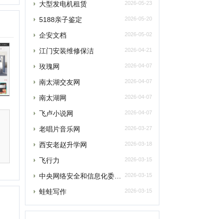
南太湖网
2026-04-07
飞卢小说网
2026-04-07
老唱片音乐网
2026-03-27
西安老赵升学网
2026-03-18
飞行力
2026-03-15
央网络安全和信息化委员会办公室
2026-03-15
蛙蛙写作
2026-03-15
提交
最新资讯
删除
元宇宙将催生数字政务发展新模式
联系
元宇宙为税收治理探索提供“全真域”
2022全球数字经济大会成功举办，中国
“元宇宙”里打工还很远？有“捏脸师”月
元宇宙上海方案别样路径 产业链企业加速