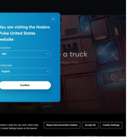
法
A
S
服务器IP：
45.60.81.209
所属：