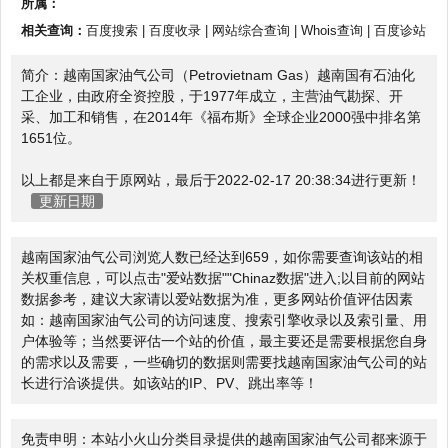
所属：
相关查询：
百度搜索
|
百度收录
|
网站综合查询
|
Whois查询
|
百度诊站
简介：越南国家油气公司（Petrovietnam Gas）越南国有石油化
工企业，由政府全资控股，于1977年成立，主营油气勘探、开
采、加工和销售，在2014年《福布斯》全球企业2000强中排名第
1651位。
以上都是来自于原网站，最后于2022-02-17 20:38:34进行更新！
更新日期
越南国家油气公司浏览人数已经达到659，如你需要查询该站的相
关权重信息，可以点击"
爱站数据
""
Chinaz数据
"进入;以目前的网站
数据参考，建议大家请以爱站数据为准，更多网站价值评估因素
如：越南国家油气公司的访问速度、搜索引擎收录以及索引量、用
户体验等；当然要评估一个站的价值，最主要还是需要根据您自身
的需求以及需要，一些确切的数据则需要找越南国家油气公司的站
长进行洽谈提供。如该站的IP、PV、跳出率等！
免责申明：本站小火山分类目录提供的越南国家油气公司都来源于