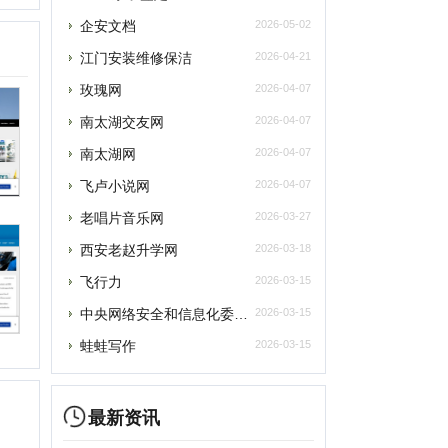
飞卢小说网
2026-04-07
老唱片音乐网
2026-03-27
西安老赵升学网
2026-03-18
飞行力
2026-03-15
央网络安全和信息化委员会办公室
2026-03-15
蛙蛙写作
2026-03-15
提交
最新资讯
元宇宙将催生数字政务发展新模式
删除
元宇宙为税收治理探索提供“全真域”
联系
2022全球数字经济大会成功举办，中国
“元宇宙”里打工还很远？有“捏脸师”月
元宇宙上海方案别样路径 产业链企业加速
元宇宙风口正劲，企业寻求商机
从盲盒到“元宇宙” 博物馆越来越年轻