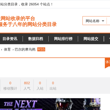
录，收录 26054 个站点！
网站名称
资讯
数据归档
网站排行榜
网站提交
快审站点
› 巴尔的摩乌鸦
RSS
体育
0
802
0
0
a
预计
人气
入站
出站