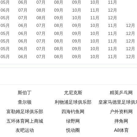
斯伯丁
尤尼克斯
精英乒乓网
查尔顿
利物浦足球俱乐部
皇家马德里足球俱乐部
勒姆足球俱乐部
四海钓鱼网
户外资料网
环体育网上商城
绿野网
摔角网
友吧运动
悦动圈
A8体育
爱奇艺体育
闹钟健身网
虎扑体育网篮球频道
新闻
军事
保险
汽车
购物
团购
天气
旅游
健康
母
农业
直播
b2b
黄页
黑客
分类信息
dj
左派
海淘
装
收录
|
目录资讯
|
快审站点
|
数据归档
|
网站排行榜
|
待审核站点