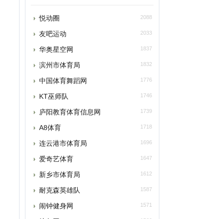
友吧运动
2033
华奥星空网
1837
滨州市体育局
1832
中国体育舞蹈网
1776
KT巫师队
1746
庐阳教育体育信息网
1739
A8体育
1718
连云港市体育局
1696
爱奇艺体育
1647
新乡市体育局
1612
耐克森英雄队
1587
闹钟健身网
1571
摔角网
1560
绿城足球档案馆
1541