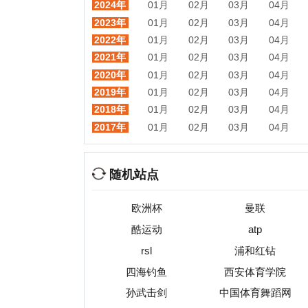
随机站点
欧洲杯
曼联
酷运动
atp
rsl
浦和红钻
富
四海钓鱼
西安体育学院
五
孙武击剑
中国体育舞蹈网
成都体育学院
东方体育新闻
热门目录
视频
音乐
游戏
动漫
小说
星座
交友
手机
教育
考试
招聘
国外
珠宝
起名
日本
房产
元宇宙
首页
|
网站分类目录
|
最新