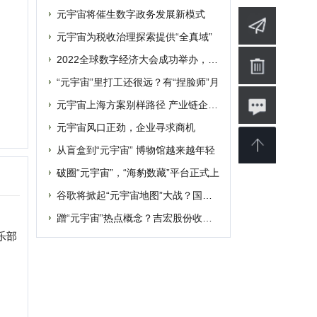
破圈“元宇宙”，“海豹数藏”平台正式上
谷歌将掀起“元宇宙地图”大战？国内玩家
蹭“元宇宙”热点概念？吉宏股份收深交所
婴
软件
博客
设计
素材
修
商业
电影
批发
融资
|
提交网站