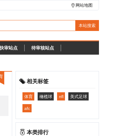
网站地图
待审核站点
相关标签
体育
橄榄球
nfl
美式足球
fc
本类排行
悦动圈
2088