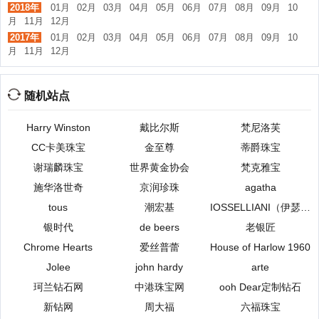
2018年
01月
02月
03月
04月
05月
06月
07月
08月
09月
10
月
11月
12月
2017年
01月
02月
03月
04月
05月
06月
07月
08月
09月
10
月
11月
12月
随机站点
Harry Winston
戴比尔斯
梵尼洛芙
CC卡美珠宝
金至尊
蒂爵珠宝
谢瑞麟珠宝
世界黄金协会
梵克雅宝
施华洛世奇
京润珍珠
agatha
tous
潮宏基
IOSSELLIANI（伊瑟莲尼）
银时代
de beers
老银匠
Chrome Hearts
爱丝普蕾
House of Harlow 1960
Jolee
john hardy
arte
珂兰钻石网
中港珠宝网
ooh Dear定制钻石
新钻网
周大福
六福珠宝