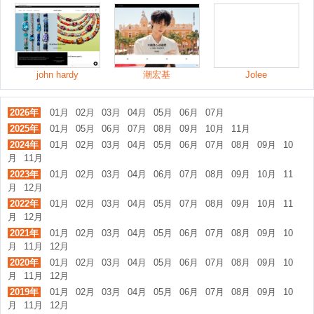
john hardy
潮宏基
Jolee
2026年
01月
02月
03月
04月
05月
06月
07月
2025年
01月
05月
06月
07月
08月
09月
10月
11月
2024年
01月
02月
03月
04月
05月
06月
07月
08月
09月
10
月
11月
2023年
01月
02月
03月
04月
06月
07月
08月
09月
10月
11
月
12月
2022年
01月
02月
03月
04月
05月
07月
08月
09月
10月
11
月
12月
2021年
01月
02月
03月
04月
05月
06月
07月
08月
09月
10
月
11月
12月
2020年
01月
02月
03月
04月
05月
06月
07月
08月
09月
10
月
11月
12月
2019年
01月
02月
03月
04月
05月
06月
07月
08月
09月
10
月
11月
12月