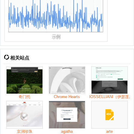
相关站点
奇门托
Chrome Hearts
IOSSELLIANI（伊瑟莲尼
京润珍珠
agatha
arte