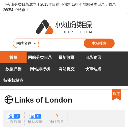
小火山分类目录成立于2013年目前已创建 194 个网站分类目录，收录
26054 个站点！
网站名称
首页
网站分类目录
最新收录
目录资讯
数据归档
网站排行榜
网站提交
快审站点
待审核站点
珠宝
Links of London
0
百度权重
移动权重
预计流量