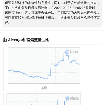
保证外部链接的准确性和完整性，同时，对于该外部链接的指向，
不由小火山分类目录实际控制，在2022-02-25 21:05:23收录时，
该网页上的内容，都属于合规合法，后期网页的内容如出现违规，
可以直接联系网站管理员进行删除，小火山分类目录不承担任何责
任。
Alexa排名/搜索流量占比