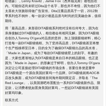
哈德森），Lenny Kravitz，Jamie Fox（杰米福克斯）都包括在
内。可能你还尚未听过Dita这个名字，那也并不奇怪，因为他们不
太喜欢大张旗鼓得做广告宣传。Dita注重品质高于一切，2012秋
季系列也不例外，每一款设计都是品质与时尚的完美融合体，值得
期待。
用「最高品质」来形容DITA眼镜系列绝对没有任何夸大，因为在
亲身接触过DITA眼镜的人，相信都会有相同见解。因为DITA眼镜
在创办人Tommy O\'gara对品质的坚持，加上顶级眼镜材料，精心
打造每一副DITA眼镜镜框。为了坚持高品质，DITA眼镜甚至将整
个生产线移师至日本，目的全为了确保DITA眼镜出品的高水准，
「Made in Japan」成为了每款DITA眼镜镜臂上的刻字。有趣的
是，大家也逐渐地认为DITA眼镜是来自日本的精品眼镜。也正是
因为「Made in Japan」的形象过于鲜明，创办人Tommy O\'gara
决定让公司直接处理DITA眼镜的市场业务，首要任务便是重申
DITA眼镜是一个源自美国好莱坞一个品牌。DITA眼镜就将AOC本
店改头换面，成为DITA眼镜首间海外期间限定店，并取名「The
Red Lounge」，以美国酒吧布置配合一系列DITA眼镜新作品、限
定款，让消费者犹如置身美国好莱坞，一想起DITA眼镜就有美国
好莱坞印象。
联系方式