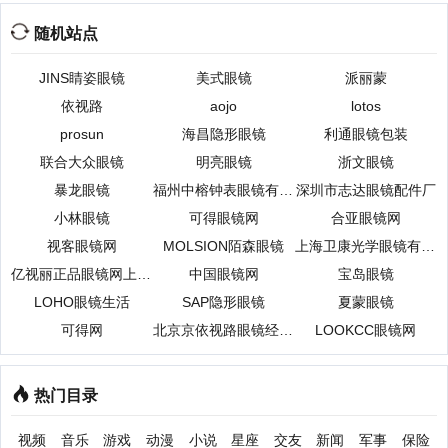
随机站点
JINS睛姿眼镜
美式眼镜
派丽蒙
依视路
aojo
lotos
prosun
海昌隐形眼镜
利通眼镜包装
联合大众眼镜
明亮眼镜
浙文眼镜
暴龙眼镜
福州中榕钟表眼镜有限公司
深圳市志达眼镜配件厂
小林眼镜
可得眼镜网
合亚眼镜网
视客眼镜网
MOLSION陌森眼镜
上海卫康光学眼镜有限公司
亿视丽正品眼镜网上商城
中国眼镜网
宝岛眼镜
LOHO眼镜生活
SAP隐形眼镜
夏蒙眼镜
可得网
北京京依视路眼镜经营部
LOOKCC眼镜网
热门目录
视频
音乐
游戏
动漫
小说
星座
交友
新闻
军事
保险