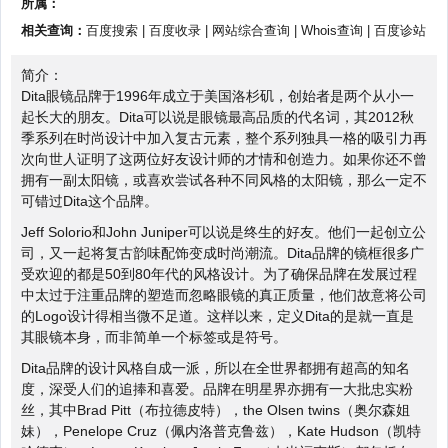
所属：
相关查询：
百度搜索
|
百度收录
|
网站综合查询
|
Whois查询
|
百度诊站
简介：
Dita眼镜品牌于1996年成立于美国洛杉矶，创始者是两个从小一
起长大的朋友。Dita可以说是眼镜最高品质的代名词，其2012秋
季系列在时尚设计中加入复古元素，整个系列独具一格的吸引力再
次向世人证明了这两位好友设计师的才情和创造力。如果你还不曾
拥有一副太阳镜，或喜欢尝试各种不同风格的太阳镜，那么一定不
可错过Dita这个品牌。
Jeff Solorio和John Juniper可以说是终生的好友。他们一起创立公
司，又一起将复古韵味配饰变成时尚潮流。Dita品牌的镜框很多广
受欢迎的都是50到80年代的风格设计。为了确保品牌在发展过程
中太过于注重品牌的塑造而忽略眼镜的真正质量，他们故意将公司
的Logo设计得相当微不足道。这样以来，定义Dita的是就一直是
其眼镜本身，而非简单一个标签或是符号。
Dita品牌的设计风格自成一派，所以在全世界都拥有超高的知名
度，深受人们的追捧和喜爱。品牌在明星界亦拥有一大批忠实粉
丝，其中Brad Pitt（布拉德皮特），the Olsen twins（奥尔森姐
妹），Penelope Cruz（佩内洛普克鲁兹），Kate Hudson（凯特