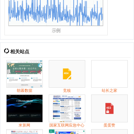
相关站点
朝暮数据
竞核
站长之家
米算网
国家互联网应急中心
蛋蛋赞