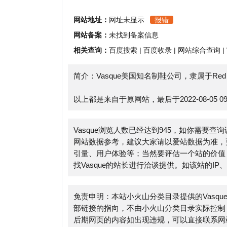
相关查询：
百度搜索
|
百度收录
|
网站综合查询
|
Whoi
简介：Vasque美国知名制鞋公司，隶属于Red Win
以上都是来自于原网站，最后于2022-08-05 09:51:
Vasque浏览人数已经达到945，如你需要查询该站
网站数据参考，建议大家请以爱站数据为准，更多网站
引量、用户体验等；当然要评估一个站的价值，最主
找Vasque的站长进行洽谈提供。如该站的IP、PV
免责申明：本站小火山分类目录提供的Vasque都
部链接的指向，不由小火山分类目录实际控制，在2022-
后期网页的内容如出现违规，可以直接联系网站管理