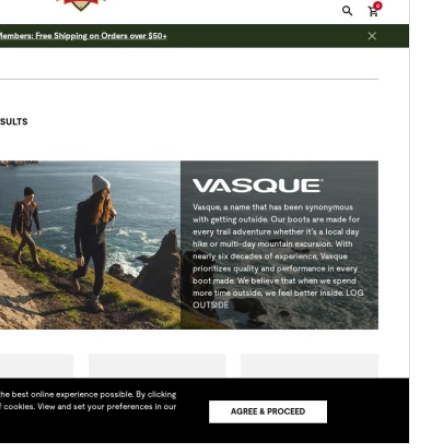
o
C
服务器IP：
40.113.232.243
所属：