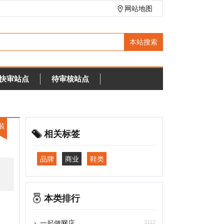
网站地图
待审核站点
相关标签
品牌
商业
鞋类
本类排行
一起做网店
3112
缤纷服装网
2885