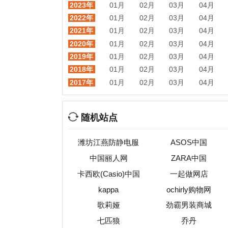
随机站点
潍坊江燕防静电服
ASOS中国
中国丽人网
ZARA中国
卡西欧(Casio)中国
一起做网店
kappa
ochirly购物网
歌莉娅
劲霸男装商城
七匹狼
乔丹
热门目录
视频
音乐
游戏
动漫
小说
星座
交友
手机
教育
考试
招聘
国外
珠宝
起名
日本
房产
元宇宙
首页
|
网站分类目录
|
最新