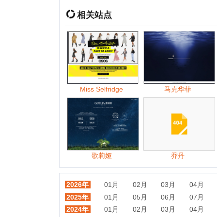
Miss Selfridge
马克华菲
歌莉娅
乔丹
2026年
01月
02月
03月
04月
05月
2025年
01月
05月
06月
07月
08月
2024年
01月
02月
03月
04月
05月
2023年
01月
02月
03月
04月
06月
2022年
01月
02月
03月
04月
05月
2021年
01月
02月
03月
04月
05月
2020年
01月
02月
03月
04月
05月
2019年
01月
02月
03月
04月
05月
2018年
01月
02月
03月
04月
05月
2017年
01月
02月
03月
04月
05月