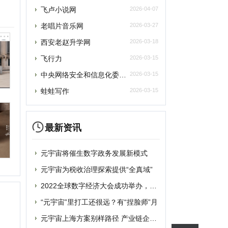
最新资讯
元宇宙将催生数字政务发展新模式
元宇宙为税收治理探索提供“全真域”
2022全球数字经济大会成功举办，中国
“元宇宙”里打工还很远？有“捏脸师”月
提交
元宇宙上海方案别样路径 产业链企业加速
删除
元宇宙风口正劲，企业寻求商机
从盲盒到“元宇宙” 博物馆越来越年轻
联系
破圈“元宇宙”，“海豹数藏”平台正式上
谷歌将掀起“元宇宙地图”大战？国内玩家
蹭“元宇宙”热点概念？吉宏股份收深交所