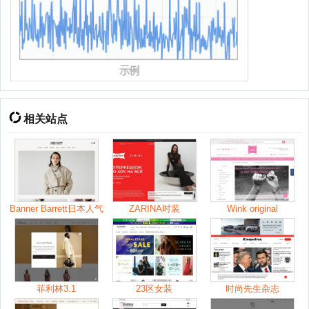
相关站点
Banner Barrett日本人气女装
ZARINA时装
Wink original
菲利林3.1
23区女装
时尚先生杂志