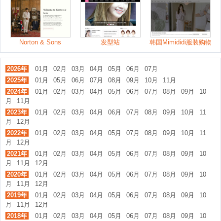
Norton & Sons
发型站
韩国Mimididi服装购物
2026年
01月
02月
03月
04月
05月
06月
07月
2025年
01月
05月
06月
07月
08月
09月
10月
11月
2024年
01月
02月
03月
04月
05月
06月
07月
08月
09月
10
月
11月
2023年
01月
02月
03月
04月
06月
07月
08月
09月
10月
11
月
12月
2022年
01月
02月
03月
04月
05月
07月
08月
09月
10月
11
月
12月
2021年
01月
02月
03月
04月
05月
06月
07月
08月
09月
10
月
11月
12月
2020年
01月
02月
03月
04月
05月
06月
07月
08月
09月
10
月
11月
12月
2019年
01月
02月
03月
04月
05月
06月
07月
08月
09月
10
月
11月
12月
2018年
01月
02月
03月
04月
05月
06月
07月
08月
09月
10