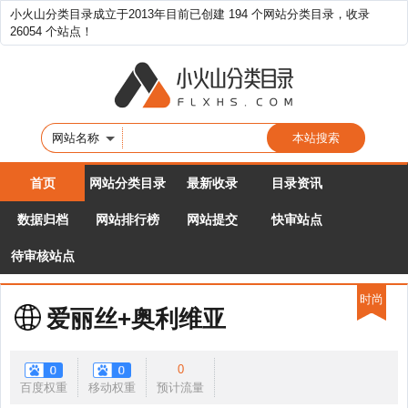
小火山分类目录成立于2013年目前已创建 194 个网站分类目录，收录
26054 个站点！
网站名称
首页
网站分类目录
最新收录
目录资讯
数据归档
网站排行榜
网站提交
快审站点
待审核站点
时尚
爱丽丝+奥利维亚
0
百度权重
移动权重
预计流量