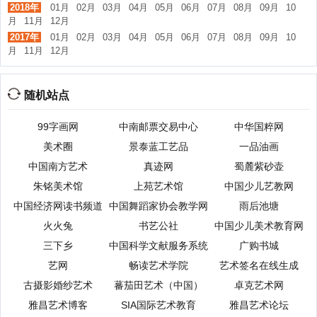
2018年
01月
02月
03月
04月
05月
06月
07月
08月
09月
10
月
11月
12月
2017年
01月
02月
03月
04月
05月
06月
07月
08月
09月
10
月
11月
12月
随机站点
99字画网
中南邮票交易中心
中华国粹网
美术圈
景泰蓝工艺品
一品油画
中国南方艺术
真迹网
蜀麓紫砂壶
朱铭美术馆
上苑艺术馆
中国少儿艺教网
中国经济网读书频道
中国舞蹈家协会教学网
雨后池塘
火火兔
书艺公社
中国少儿美术教育网
三下乡
中国科学文献服务系统
广购书城
艺网
畅读艺术学院
艺术签名在线生成
古摄影婚纱艺术
蕃茄田艺术（中国）
卓克艺术网
雅昌艺术博客
SIA国际艺术教育
雅昌艺术论坛