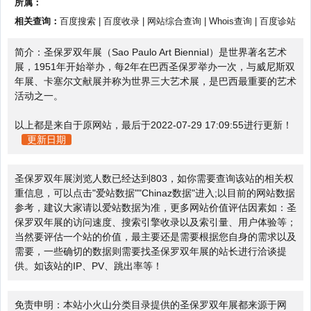
所属：
相关查询：
百度搜索
|
百度收录
|
网站综合查询
|
Whois查询
|
百度诊站
简介：圣保罗双年展（Sao Paulo Art Biennial）是世界著名艺术
展，1951年开始举办，每2年在巴西圣保罗举办一次，与威尼斯双
年展、卡塞尔文献展并称为世界三大艺术展，是巴西最重要的艺术
活动之一。
以上都是来自于原网站，最后于2022-07-29 17:09:55进行更新！
更新日期
圣保罗双年展浏览人数已经达到803，如你需要查询该站的相关权
重信息，可以点击"
爱站数据
""
Chinaz数据
"进入;以目前的网站数据
参考，建议大家请以爱站数据为准，更多网站价值评估因素如：圣
保罗双年展的访问速度、搜索引擎收录以及索引量、用户体验等；
当然要评估一个站的价值，最主要还是需要根据您自身的需求以及
需要，一些确切的数据则需要找圣保罗双年展的站长进行洽谈提
供。如该站的IP、PV、跳出率等！
免责申明：本站小火山分类目录提供的圣保罗双年展都来源于网