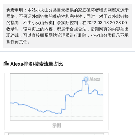
免责申明：本站小火山分类目录提供的家庭破坏者曝光网都来源于
网络，不保证外部链接的准确性和完整性，同时，对于该外部链接
的指向，不由小火山分类目录实际控制，在2022-03-18 20:28:00
收录时，该网页上的内容，都属于合规合法，后期网页的内容如出
现违规，可以直接联系网站管理员进行删除，小火山分类目录不承
担任何责任。
Alexa排名/搜索流量占比