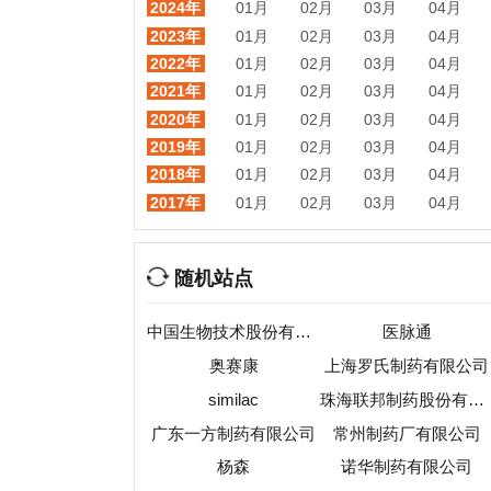
随机站点
中国生物技术股份有限公司
医脉通
奥赛康
上海罗氏制药有限公司
similac
珠海联邦制药股份有限公司
广东一方制药有限公司
常州制药厂有限公司
杨森
诺华制药有限公司
中医药门户
永信中药网
热门目录
视频
音乐
游戏
动漫
小说
星座
交友
手机
教育
考试
招聘
国外
珠宝
起名
日本
房产
元宇宙
首页
|
网站分类目录
|
最新