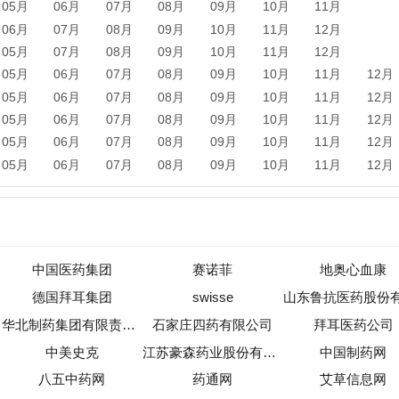
中国医药集团
赛诺菲
地奥心血康
德国拜耳集团
swisse
山东鲁抗医药股份有限公司
华北制药集团有限责任公司
石家庄四药有限公司
拜耳医药公司
中美史克
江苏豪森药业股份有限公司
中国制药网
八五中药网
药通网
艾草信息网
明德生物
广生堂
博济医药
新闻
军事
保险
汽车
购物
团购
天气
旅游
健康
母
农业
直播
b2b
黄页
黑客
分类信息
dj
左派
海淘
装
收录
|
目录资讯
|
快审站点
|
数据归档
|
网站排行榜
|
待审核站点