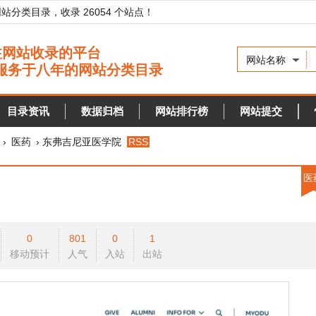
录，收录 26054 个站点！
网站名称
资讯
数据归档
网站排行榜
网站提交
快审站点
› 东弗吉尼亚医学院
RSS
医药
0
801
0
1
预计
人气
入站
出站