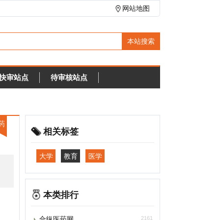
网站地图
待审核站点
相关标签
大学
教育
医学
本类排行
合纵医药网
2161
兽药信息网
1928