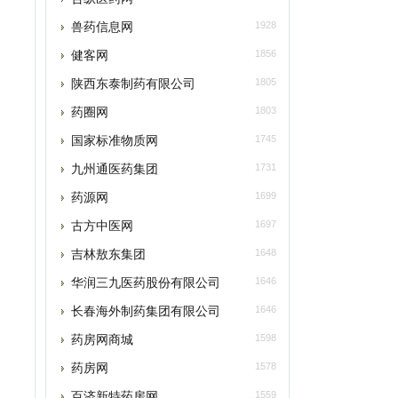
健客网
1856
陕西东泰制药有限公司
1805
药圈网
1803
国家标准物质网
1745
九州通医药集团
1731
药源网
1699
古方中医网
1697
吉林敖东集团
1648
华润三九医药股份有限公司
1646
长春海外制药集团有限公司
1646
药房网商城
1598
药房网
1578
百济新特药房网
1559
本类推荐