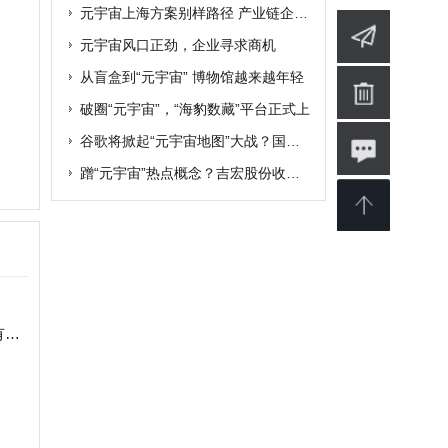
婴
软件
博客
设计
素材
修
商业
电影
批发
融资
|
提交网站