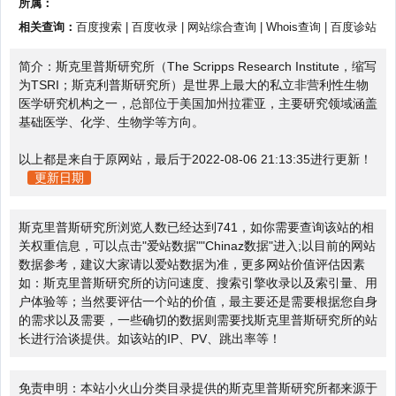
所属：
相关查询：
百度搜索
|
百度收录
|
网站综合查询
|
Whois查询
|
百度诊站
简介：斯克里普斯研究所（The Scripps Research Institute，缩写
为TSRI；斯克利普斯研究所）是世界上最大的私立非营利性生物
医学研究机构之一，总部位于美国加州拉霍亚，主要研究领域涵盖
基础医学、化学、生物学等方向。
以上都是来自于原网站，最后于2022-08-06 21:13:35进行更新！
更新日期
斯克里普斯研究所浏览人数已经达到741，如你需要查询该站的相
关权重信息，可以点击"
爱站数据
""
Chinaz数据
"进入;以目前的网站
数据参考，建议大家请以爱站数据为准，更多网站价值评估因素
如：斯克里普斯研究所的访问速度、搜索引擎收录以及索引量、用
户体验等；当然要评估一个站的价值，最主要还是需要根据您自身
的需求以及需要，一些确切的数据则需要找斯克里普斯研究所的站
长进行洽谈提供。如该站的IP、PV、跳出率等！
免责申明：本站小火山分类目录提供的斯克里普斯研究所都来源于