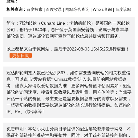
所属：
相关查询：
百度搜索
|
百度收录
|
网站综合查询
|
Whois查询
|
百度诊站
简介：冠达邮轮（Cunard Line；卡纳德邮轮）是英国的一家邮轮
公司，创始于1840年，总部位于英国南安普顿，隶属于与嘉年华
邮轮集团。冠达邮轮官网可查旗下邮轮信息并提供预订服务。
以上都是来自于原网站，最后于2022-08-03 15:45:25进行更新！
更新日期
冠达邮轮浏览人数已经达到867，如你需要查询该站的相关权重信
息，可以点击"
爱站数据
""
Chinaz数据
"进入;以目前的网站数据参
考，建议大家请以爱站数据为准，更多网站价值评估因素如：冠达
邮轮的访问速度、搜索引擎收录以及索引量、用户体验等；当然要
评估一个站的价值，最主要还是需要根据您自身的需求以及需要，
一些确切的数据则需要找冠达邮轮的站长进行洽谈提供。如该站的
IP、PV、跳出率等！
免责申明：本站小火山分类目录提供的冠达邮轮都来源于网络，不
保证外部链接的准确性和完整性，同时，对于该外部链接的指向，