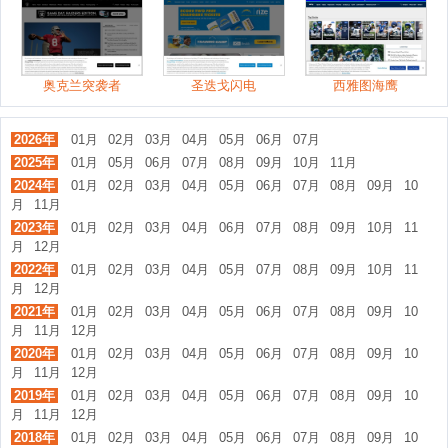
奥克兰突袭者
圣迭戈闪电
西雅图海鹰
2026年
01月
02月
03月
04月
05月
06月
07月
2025年
01月
05月
06月
07月
08月
09月
10月
11月
2024年
01月
02月
03月
04月
05月
06月
07月
08月
09月
10
月
11月
2023年
01月
02月
03月
04月
06月
07月
08月
09月
10月
11
月
12月
2022年
01月
02月
03月
04月
05月
07月
08月
09月
10月
11
月
12月
2021年
01月
02月
03月
04月
05月
06月
07月
08月
09月
10
月
11月
12月
2020年
01月
02月
03月
04月
05月
06月
07月
08月
09月
10
月
11月
12月
2019年
01月
02月
03月
04月
05月
06月
07月
08月
09月
10
月
11月
12月
2018年
01月
02月
03月
04月
05月
06月
07月
08月
09月
10