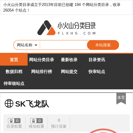
小火山分类目录成立于2013年目前已创建 194 个网站分类目录，收录
26054 个站点！
网站名称
首页
网站分类目录
最新收录
目录资讯
数据归档
网站排行榜
网站提交
快审站点
待审核站点
体育
SK飞龙队
0
百度权重
移动权重
预计流量