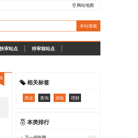
网站地图
待审核站点
相关标签
商业
查询
保险
理财
本类排行
万一保险网
2634
中国工商银行网上营业厅
2348