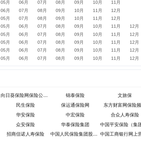
向日葵保险网保险公司频道
锦泰保险
文旅保
民生保险
保运通保险网
东方财富网保险频道
华安保险
中宏保险
合众人寿保险
众安保险
华泰保险集团
中国平安保险（集团）股份有限公司
商信诺人寿保险
中国人民保险集团股份有限公司
中国工商银行网上营业厅
中国人寿保险股份有限公司
国寿e家
慧择保险网
新闻
军事
保险
汽车
购物
团购
天气
旅游
健康
母
农业
直播
b2b
黄页
黑客
分类信息
dj
左派
海淘
装
收录
|
目录资讯
|
快审站点
|
数据归档
|
网站排行榜
|
待审核站点