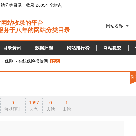
录，收录 26054 个站点！
网站名称
资讯
数据归档
网站排行榜
网站提交
快审站点
› 在线保险报价网
RSS
保险
0
1097
0
1
预计
人气
入站
出站