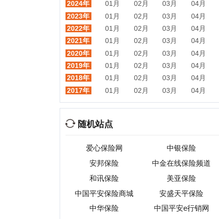
随机站点
爱心保险网
中银保险
安邦保险
中金在线保险频道
和讯保险
美亚保险
中国平安保险商城
安盛天平保险
中华保险
中国平安e行销网
招
平安人寿
中国太平洋保险
热门目录
视频
音乐
游戏
动漫
小说
星座
交友
手机
教育
考试
招聘
国外
珠宝
起名
日本
房产
元宇宙
首页
|
网站分类目录
|
最新