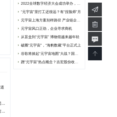
蹭“元宇宙”热点概念？吉宏股份收深交所
婴
软件
博客
设计
素材
修
商业
电影
批发
融资
|
提交网站