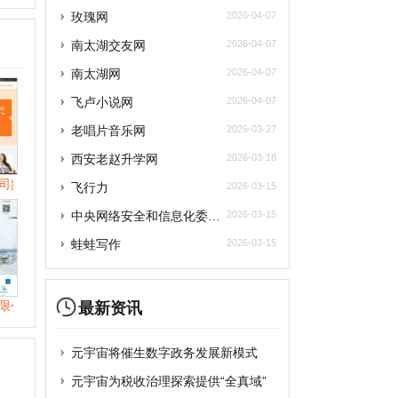
飞行力
2026-03-15
央网络安全和信息化委员会办公室
2026-03-15
蛙蛙写作
2026-03-15
最新资讯
元宇宙将催生数字政务发展新模式
提交
元宇宙为税收治理探索提供“全真域”
2022全球数字经济大会成功举办，中国
删除
“元宇宙”里打工还很远？有“捏脸师”月
元宇宙上海方案别样路径 产业链企业加速
联系
元宇宙风口正劲，企业寻求商机
从盲盒到“元宇宙” 博物馆越来越年轻
破圈“元宇宙”，“海豹数藏”平台正式上
谷歌将掀起“元宇宙地图”大战？国内玩家