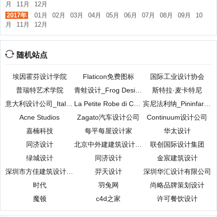
月
11月
12月
2017年
01月
02月
03月
04月
05月
06月
07月
08月
09月
10
月
11月
12月
随机站点
埃因霍芬设计学院
Flaticon免费图标
国际工业设计协会
普瑞特艺术学院
青蛙设计_Frog Design
斯特拉·麦卡特尼
意大利设计公司_Italdesign
La Petite Robe di Chiara Boni购物
宾尼法利纳_Pininfarina
Acne Studios
Zagato汽车设计公司
Continuum设计公司
嘉楠科技
每平每屋设计家
华太设计
同济设计
北京中外建建筑设计有限公司
联创国际设计集团
绿城设计
同济设计
金宸建筑设计
深圳市方佳建筑设计有限公司
羿天设计
深圳华汇设计有限公司
时代
羽兔网
尚略品牌策划设计
魔顿
c4d之家
许可餐饮设计