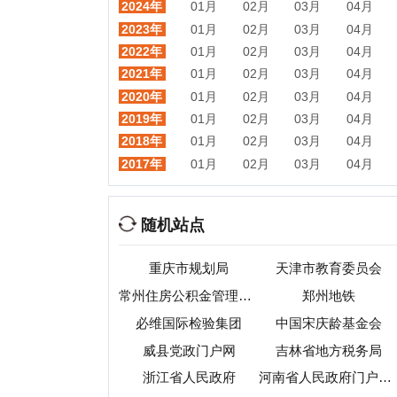
随机站点
重庆市规划局
天津市教育委员会
常州住房公积金管理中心
郑州地铁
中
必维国际检验集团
中国宋庆龄基金会
湖
威县党政门户网
吉林省地方税务局
安
浙江省人民政府
河南省人民政府门户网站
十堰市政府门户网站
海南省人民政府网
热门目录
视频
音乐
游戏
动漫
小说
星座
交友
手机
教育
考试
招聘
国外
珠宝
起名
日本
房产
元宇宙
首页
|
网站分类目录
|
最新