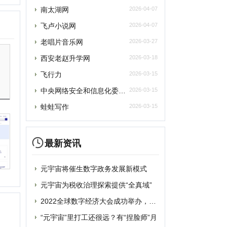
蛙蛙写作
2026-03-15
最新资讯
元宇宙将催生数字政务发展新模式
元宇宙为税收治理探索提供“全真域”
2022全球数字经济大会成功举办，中国
提交
“元宇宙”里打工还很远？有“捏脸师”月
元宇宙上海方案别样路径 产业链企业加速
删除
元宇宙风口正劲，企业寻求商机
从盲盒到“元宇宙” 博物馆越来越年轻
联系
破圈“元宇宙”，“海豹数藏”平台正式上
谷歌将掀起“元宇宙地图”大战？国内玩家
蹭“元宇宙”热点概念？吉宏股份收深交所