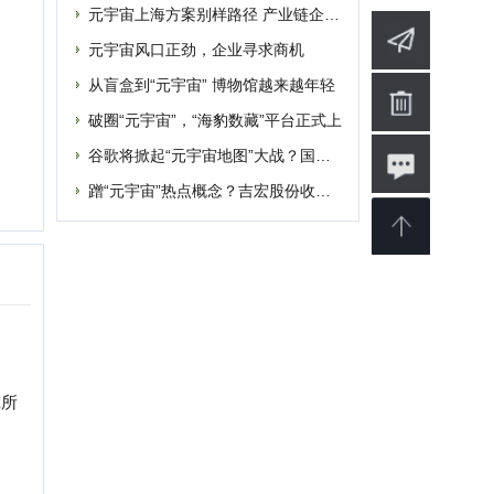
婴
软件
博客
设计
素材
修
商业
电影
批发
融资
|
提交网站