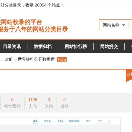
录，收录 26054 个站点！
网站名称
资讯
数据归档
网站排行榜
网站提交
快审站点
› 世界银行公开数据库
RSS
政府
0
1126
0
0
预计
人气
入站
出站