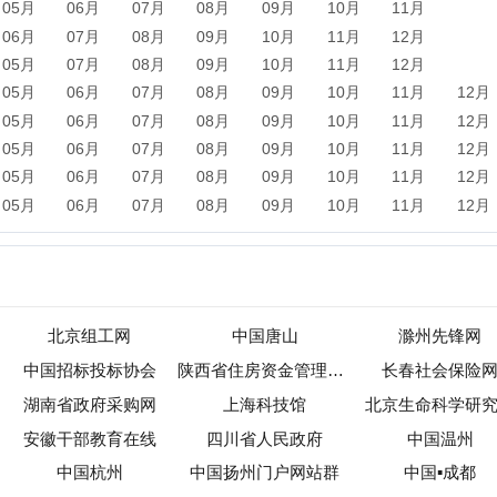
北京组工网
中国唐山
滁州先锋网
国招标投标协会
陕西省住房资金管理中心
长春社会保险网
南省政府采购网
上海科技馆
北京生命科学研究所
徽干部教育在线
四川省人民政府
中国温州
中国杭州
中国扬州门户网站群
中国▪成都
广东省人民政府门户网站
吉林省人民政府门户网站
中国广州政府门户网站
新闻
军事
保险
汽车
购物
团购
天气
旅游
健康
母
农业
直播
b2b
黄页
黑客
分类信息
dj
左派
海淘
装
收录
|
目录资讯
|
快审站点
|
数据归档
|
网站排行榜
|
待审核站点