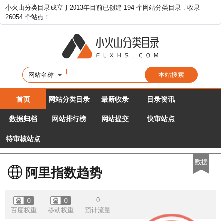
小火山分类目录成立于2013年目前已创建 194 个网站分类目录，收录
26054 个站点！
网站名称
首页
网站分类目录
最新收录
目录资讯
数据归档
网站排行榜
网站提交
快审站点
待审核站点
数据
阿里指数趋势
0
百度权重
移动权重
预计流量