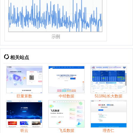
相关站点
巨量算数
中经数据
5118站长大数据
听云
飞瓜数据
理杏仁