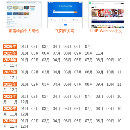
廖雪峰的个人网站
飞阳商务网
LINE Webtoon中文
2026年
01月
02月
03月
04月
05月
06月
07月
2025年
01月
05月
06月
07月
08月
09月
10月
11月
2024年
01月
02月
03月
04月
05月
06月
07月
08月
09月
10
月
11月
2023年
01月
02月
03月
04月
06月
07月
08月
09月
10月
11
月
12月
2022年
01月
02月
03月
04月
05月
07月
08月
09月
10月
11
月
12月
2021年
01月
02月
03月
04月
05月
06月
07月
08月
09月
10
月
11月
12月
2020年
01月
02月
03月
04月
05月
06月
07月
08月
09月
10
月
11月
12月
2019年
01月
02月
03月
04月
05月
06月
07月
08月
09月
10
月
11月
12月