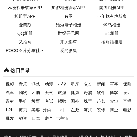
私密相册管家APP
加密相册管家APP
魔力相册APP
相册宝APP
有图
小年糕有声影集
爱美刻
酷秀电子相册
蜂鸟相册
QQ相册
世纪开元网
51相册
又拍网
开贝影擎
招财猫相册
POCO图片分享社区
爱的影集
热门目录
视频
音乐
游戏
动漫
小说
星座
交友
新闻
军事
保险
汽车
购物
团购
天气
旅游
健康
母婴
软件
博客
设计
素材
手机
教育
考试
招聘
国外
珠宝
起名
农业
直播
b2b
黄页
黑客
分类信息
dj
左派
海淘
装修
商业
电影
批发
融资
日本
房产
元宇宙