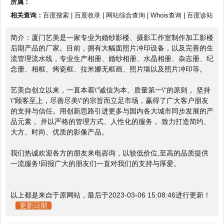
所属：
相关查询：
百度搜索
|
百度收录
|
网站综合查询
|
Whois查询
|
百度诊站
简介：厦门艺美是一家专业为婚纱影楼、摄影工作室制作加工影楼
后期产品的厂家。目前，拥有大幅面照片冲印设备，以及完善的生
流管理流水线，专业生产相册、婚纱相册、水晶相册、杂志册、纪
念册、相框、烤瓷框、拉米娜无框画、照片墙以及照片冲印等。
艺美自创立以来，一直本着\"诚信为本、质量第一\"的原则， 坚持
\"顾客至上，尽善尽美\"的宗旨而立足市场，赢得了广大客户朋友
的支持与信任。用创新思路引进更多与国内各大城市同步发展的产
品元素， 并以严格的管理方式、人性化的服务， 致力打造简约、
大方、时尚、优质的影像产品。
我们热诚欢迎各方的朋友来电咨询，以较低价位,至高的品质提供
一流服务!回报广大的朋友们一直对我们的支持与厚爱。
以上都是来自于原网站，最后于2023-03-06 15:08:46进行更新！
更新日期