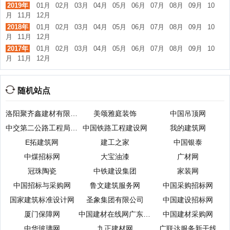
2019年
01月
02月
03月
04月
05月
06月
07月
08月
09月
10
月
11月
12月
2018年
01月
02月
03月
04月
05月
06月
07月
08月
09月
10
月
11月
12月
2017年
01月
02月
03月
04月
05月
06月
07月
08月
09月
10
月
11月
12月
随机站点
洛阳聚齐鑫建材有限公司
美颂雅庭装饰
中国吊顶网
中交第二公路工程局有限公司
中国铁路工程建设网
我的建筑网
E拓建筑网
建工之家
中国银泰
中煤招标网
大宝油漆
广材网
冠珠陶瓷
中铁建设集团
家装网
中国招标与采购网
鲁文建筑服务网
中国采购招标网
国家建筑标准设计网
圣象集团有限公司
中国建设招标网
厦门保障网
中国建材在线网广东频道
中国建材采购网
中华玻璃网
九正建材网
广联达服务新干线