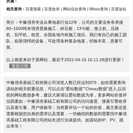
所属：
相关查询：
百度搜索
|
百度收录
|
网站综合查询
|
Whois查询
|
百度诊站
简介：中豫强夯专业从事地基行业22年，公司的主要业务有承接
80~1500吨米强夯置换施工，碎石桩，CFG桩，推土机，压路
机，刮平机，租赁。全国各地均有施工项目。我们有自己的施工团
队，崭新强悍的设备，可处理各种复杂地基，经验丰富，质量可
靠。
以上都是来自于原网站，最后于2022-04-15 16:11:28进行更新！
更新日期
中豫强夯基础工程有限公司浏览人数已经达到979，如你需要查询
该站的相关权重信息，可以点击"
爱站数据
""
Chinaz数据
"进入;以目
前的网站数据参考，建议大家请以爱站数据为准，更多网站价值评
估因素如：中豫强夯基础工程有限公司的访问速度、搜索引擎收录
以及索引量、用户体验等；当然要评估一个站的价值，最主要还是
需要根据您自身的需求以及需要，一些确切的数据则需要找中豫强
夯基础工程有限公司的站长进行洽谈提供。如该站的IP、PV、跳
出率等！