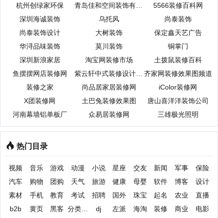
杭州创绿家环保
青岛佳和空间装饰有限公司
5566装修百科网
深圳海诚装饰
乌托风
尚泰装饰
尚泰装饰设计
大树装饰
保定鑫天艺广告
华浔品味装饰
莫川装饰
铜掌门
深圳新浪家居
淘宝网装修市场
土拨鼠装修百科
鱼摆摆网店装修网
紫云轩中式装修设计机构
齐家网装修效果图频道
装修之家
尚品居家居装修网
iColor装修网
X团装修网
土巴兔装修效果图
唐山喜洋洋装饰公司
河南幕墙铝单板厂
众易居装修网
三雄极光照明
热门目录
视频
音乐
游戏
动漫
小说
星座
交友
新闻
军事
保险
汽车
购物
团购
天气
旅游
健康
母婴
软件
博客
设计
素材
手机
教育
考试
招聘
国外
珠宝
起名
农业
直播
b2b
黄页
黑客
分类信息
dj
左派
海淘
装修
商业
电影