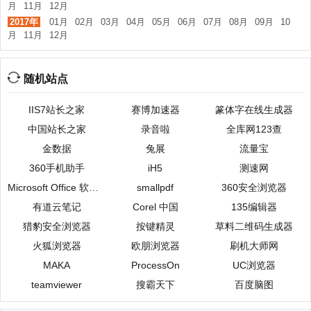
月
11月
12月
2017年
01月
02月
03月
04月
05月
06月
07月
08月
09月
10
月
11月
12月
随机站点
IIS7站长之家
赛博加速器
篆体字在线生成器
中国站长之家
录音啦
全库网123查
金数据
兔展
流量宝
360手机助手
iH5
测速网
Microsoft Office 软件中文
smallpdf
360安全浏览器
有道云笔记
Corel 中国
135编辑器
猎豹安全浏览器
按键精灵
草料二维码生成器
火狐浏览器
欧朋浏览器
刷机大师网
MAKA
ProcessOn
UC浏览器
teamviewer
搜霸天下
百度脑图