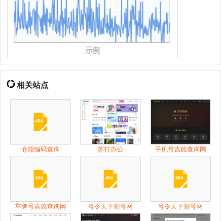
相关站点
仓颉编码查询
苏打办公
手机号吉凶查询网
车牌号吉凶查询网
号令天下测号网
号令天下测号网