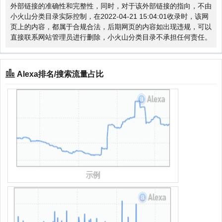
外部链接的准确性和完整性，同时，对于该外部链接的指向，不由
小火山分类目录实际控制，在2022-04-21 15:04:01收录时，该网
页上的内容，都属于合规合法，后期网页的内容如出现违规，可以
直接联系网站管理员进行删除，小火山分类目录不承担任何责任。
Alexa排名/搜索流量占比