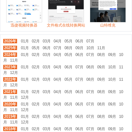
迅捷视频转换器
文件格式在线转换网站
山特维克
2026年
01月
02月
03月
04月
05月
06月
07月
2025年
01月
05月
06月
07月
08月
09月
10月
11月
2024年
01月
02月
03月
04月
05月
06月
07月
08月
09月
10
月
11月
2023年
01月
02月
03月
04月
06月
07月
08月
09月
10月
11
月
12月
2022年
01月
02月
03月
04月
05月
07月
08月
09月
10月
11
月
12月
2021年
01月
02月
03月
04月
05月
06月
07月
08月
09月
10
月
11月
12月
2020年
01月
02月
03月
04月
05月
06月
07月
08月
09月
10
月
11月
12月
2019年
01月
02月
03月
04月
05月
06月
07月
08月
09月
10
月
11月
12月
2018年
01月
02月
03月
04月
05月
06月
07月
08月
09月
10